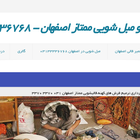
ل شویی ممتاز اصفهان - 03133336768
میر قالی اصفهان
مبل شویی در اصفهان 03133336768
گالری
دربا
یم فرش های کهنه،قالیشویی ممتاز اصفهان 031 3370 3370