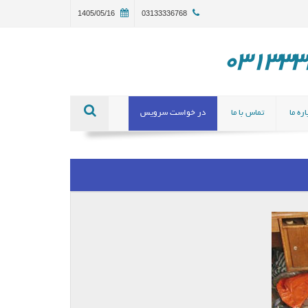
1405/05/16
03133336768
ره ما
تماس با ما
در خواست سرویس