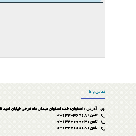
تماس با ما
آدرس : اصفهان: خانه اصفهان میدان ماه فرخی خیابان امید ق
تلفن : 03133336768
تلفن : 03133700004
تلفن : 03133700008