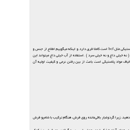
هرکدام از این جنس ها تکنیک و روش خاص خودش را دارد مثلا شستن یک فرش ماشینی که از جنس اکریلیک است با شستن یک فرش ماشینی که از جنس مواد پلاستیکی مثل bcf است کاملا فرق دارد.و اینکه میگوییم اطلاع از جنس و
 نه خیلی داغ و نه خیلی سرد ) .استفاده از آب خیلی داغ میتواند این
اف مواد پلاستیکی است باعث از بین رفتن نرمی و کیفیت اولیه آن
دهید، زیرا گرد‌و‌غبار باقی‌مانده روی فرش، هنگام ترکیب با شامپو فرش