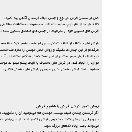
قبل از شستن فرش ،از نوع و جنس الیاف فرشتان آگاهی پیدا کنید.
کلا فرش ها از نظر نوع به دودسته تقسیم میشوند :
دستبافت ، ماشینی
فرش های ماشینی خود از نظرالیاف از جنس های متعددی تشکیل شده اند که 
فرش های دستباف از الیاف متعددی چون ابریشم ، پشم ، کرک بافته می
نوع الیاف فرش مهم است برای این است که در هنگام استفاده از آب و مو
موارد را ایجاد کند: در فرش های دستباف با الیاف پشم میتواند م
میشود. مانند فرش ماشینی مدرن ساوین و فرش های ماشینی فانتزی
روش تمیز کردن فرش با شامپو فرش
اگر فرشتان چندان کثیف نیست، خودتان هم می‌توانید آن را بشویید. قب
جاروبرقی را روشن کنید و به خوبی فرش را تمیز کنید. از سَری‌های مناسب
می‌تواند باعث ایجاد لکه‌های بزرگ شود.