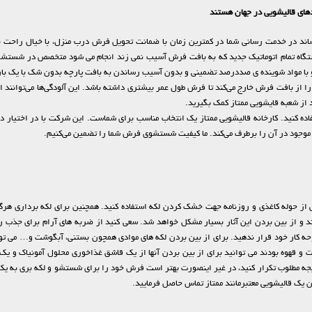
دهای قالیشویی در جهان هستند
اند در خدمت رسانی شما در کمترین زمان با ضمانت تحویل فرش درب منزل، با خیال راحت ب
دستگاه تمام اتوماتیک جدید که به بافت فرش آسیب نمی زند انجام می شود متخصص در شستش
ا مواد شوینده ی صددرصد تضمینی و بدون آسیب رساندن به بافت پارچه بدون شک با یک با
 بافت فرش خارج می‌کند تا فرش طول عمر بیشتری داشته باشد. این آلودگی‌ها می‌توانند انواع
 از شعبه قایشویی ممتاز کمک بگیرید.
ه کنید. کارخانه قالیشویی ممتاز یک انتخاب مناسب برای شماست. این شرکت با در اختیار
ی موجود در آن را برطرف می‌کند. ما کیفیت شستشوی فرش شما را تضمین می‌کنیم.
س از حوله کاغذی و روزنامه جهت خشک کردن لکه استفاده کنید. همچنین برای لکه برداری هرگز 
 از بین بردن این آثار بسیار مشکل خواهد شد. سعی کنید از ضربه های آرام برای جذب رط
لات و قهوه بودند می توانید برای از بین بردن آنها از یک قاشق غذاخوری محلول آمونیاک و ی
یجه مطلوب تکرار کنید، در غیر اینصورت بهتر است فرش خود را برای شستشو و لکه بری به یک ق
ان یک قالیشویی معتبرمانند ممتاز تماس حاصل فرمایید.