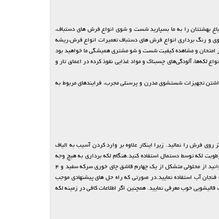
اغ بهشتتان را به ما بسپارید شست و شوی انواع فرش های دستباف،
وی و رنگ برداری انواع فرش های دستباف تعمیرات انواع فرش،ریشه
ر امتحان و مشاهده کیفیت شست و شو مشتری همیشگی ما خواهید بود
 لکه‌ها، آلودگی‌های چسبناک و مواد غذایی نفوذ کرده در اعماق تار و
 داشتن تجهیزات شستشوی مدرن و پرسنلی مجرب، فرایندهای مربوط به
روی فرش را نمالید. زیرا اینکار علاوه بر وارد کردن آسیب به الیاف
وبت لکه توسط دستمال استفاده کنید.هنگام لکه برداری به هیچ وجه
توصیه هایی مبنی بر شستشوی فرش با مواد شوینده شیمیایی را سر لوحه کار خود قرار ندهید. برای از بین بردن لکه های موادی همچون بستنی، آبگوشت و… می توانید از محلولی متشکل از یک چهارم قاشق چای خوری سرکه سفید و ۴
ک فنجان آب استفاده نمایید.در صورتی که راه حل های پیشنهادی موجب
الیشویی خوب معرفی نمایید. همچنین اگر اطلاعات کافی در زمینه لکه