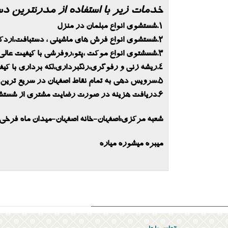
خدمات زیر با استفاده از مدرنترین د
1.شستشوی انواع مبلمان در منزل
2.شستشوی انواع فرش های ماشینی ، دستبافت،اردکان،نایین،نجف آباد و .......
3.شسشتوی انواع موکت ،پتو،روفرشی با کیفیت عالی
4.ریشه زنی و رفوگری،رنگبرداری،لکه برداری با کیفیت عالی
5.سرویس دهی به تمام نقاط اصفهان در سریع ترین زمان ممکن
6.دریافت هزینه در صورت رضایت مشتری از شستشوی فرش
شعبه مرکزی:اصفهان-خانه اصفهان-میدان ماه فرخی - خیابان ا
میبره میشوره میاره