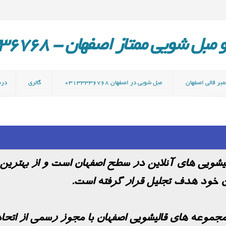
ل شویی ممتاز اصفهان - 03133336768
میر قالی اصفهان
مبل شویی در اصفهان 03133336768
گالری
دربا
الیشویی های آنلاین در سطح اصفهان است و از بهتری
 خود هدف تجلیل قرار گرفته است.