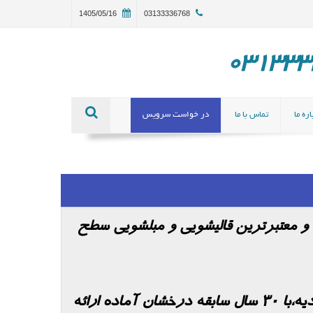
1405/05/16
03133336768
ره ما
تماس با ما
در خواست سرویس
ن و معتبرترین قالیشویی و مبلشویی سطح
قالیشویی در اصفهان یکی از بزرگترین مجموعه های قالیشویی اصفهان با مجوز رسمی از اتحادیه،با 30 سال سابقه درخشان آماده ارائه