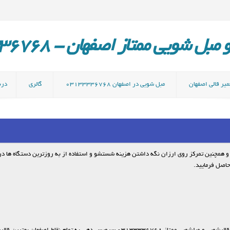
ل شویی ممتاز اصفهان - 03133336768
میر قالی اصفهان
مبل شویی در اصفهان 03133336768
گالری
دربا
 همچنین تمرکز روی ارزان نگه داشتن هزینه شستشو و استفاده از به روزترین دستگاه ها د
حاصل فرمایید.