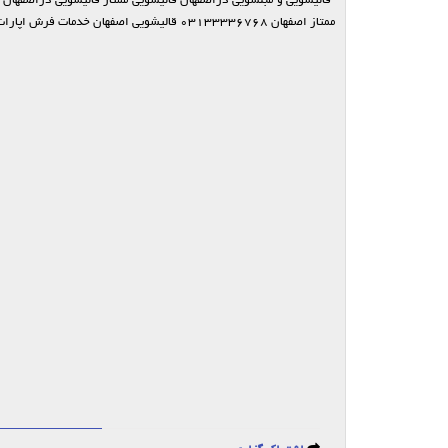
ممتاز اصفهان 03133336768 قالیشویی اصفهان خدمات فرش اپارات قالیشویی و مبلشویی ممتاز