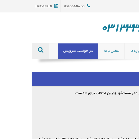
1405/05/18
03133336768
ره ما
تماس با ما
در خواست سرویس
ر عمر شستشو بهترین انتخاب برای شماست.