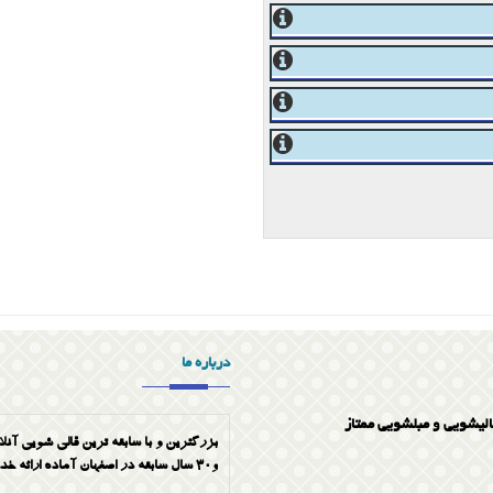
درباره ما
الیشویی و مبلشویی ممتاز
بزرگترین و با سابقه ترین قالی شویی آنلا
و30 سال سابقه در اصفهان آماده ارائه خدمات به صورت تضمینی میباشد شماره تماس 03133336768