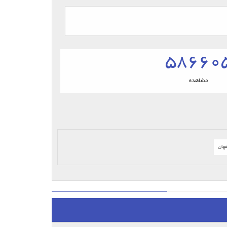
58660
مشاهده
هان