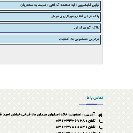
باید ها و نباید هایی درباره ی شست و شو و نگهداری از فرش و قالی
اولین قالیشویی ارایه دهنده گارانتی رضایت به مشتریان
پاک کردن لکه روغن ازروی فرش
خاک گیری فرش
برترین مبلشویی در اصفهان
نکات طلایی شستشوی فرش در خانه
تماس با ما
آدرس : اصفهان: خانه اصفهان میدان ماه فرخی خیابان امید ق
تلفن : 03133336768
تلفن : 03133700004