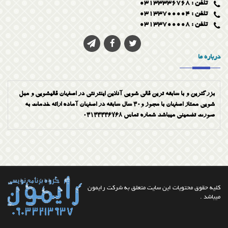
تلفن : 03133336768
تلفن : 03133700004
تلفن : 03133700008
درباره ما
بزرگترین و با سابقه ترین قالی شویی آنلاین اینترنتی در اصفهان قالیشویی و مبل
شویی ممتاز اصفهان با مجوز و30 سال سابقه در اصفهان آماده ارائه خدمات به
صورت تضمینی میباشد شماره تماس 03133336768
کلیه حقوق محتویات این سایت متعلق به شرکت رایمون
میباشد .