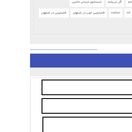
شم
گل ابریشم
شستشوی صندلی ماشین
esf
esahan
قالیشویی خوب در اصفهان
قالیشویی در اصفهان