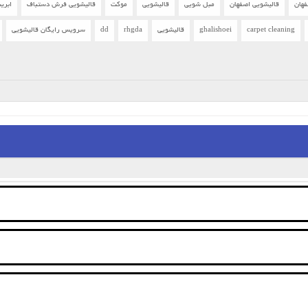
فهان
قالیشویی اصفهان
مبل شویی
قالیشویی
موکت
قالیشویی فرش دستباف
ابری
carpet cleaning
ghalishoei
قالیشویی
rhgda
dd
سرویس رایگان قالیشویی