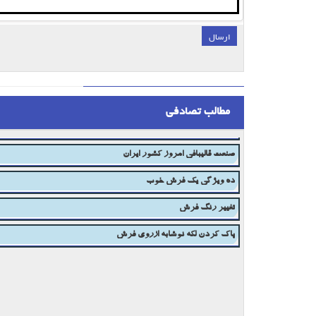
ارسال
;
مطالب تصادفی
دستگاه شستشوی فرش
صنعت قالیبافی امروز کشور ایران
ده ویژگی یک فرش خوب
تغییر رنگ فرش
پاک کردن لکه نوشابه ازروی فرش
شستشوی فرش دستبافت بعد ازبافته شدن