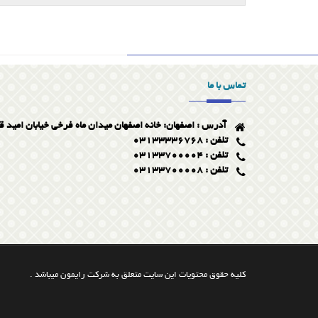
تماس با ما
آدرس : اصفهان: خانه اصفهان میدان ماه فرخی خیابان امید ق
تلفن : 03133336768
تلفن : 03133700004
تلفن : 03133700008
کلیه حقوق محتویات این سایت متعلق به شرکت رایمون میباشد .