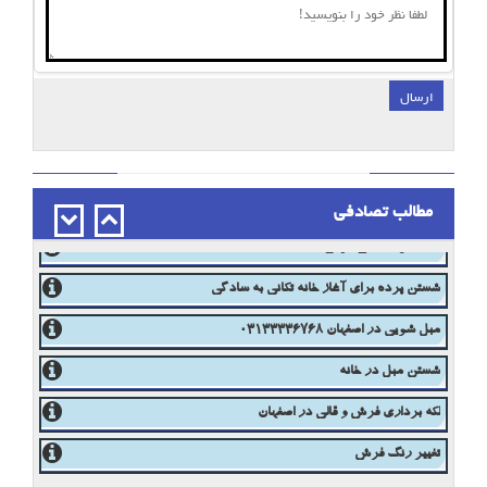
ارسال
;
مطالب تصادفی
جارو زدن فرش
شستشوی سنتی فرش
شستن پرده برای آغاز خانه تکانی به سادگی
مبل شویی در اصفهان 03133336768
شستن مبل در خانه
لکه برداری فرش و قالی در اصفهان