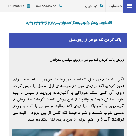
نقشه سایت
فید خوان
03133336768
1405/05/17
خانه
وبلاگ
قالیشویی و مبل شویی ممتاز اصفهان - 03133336768
قالیشویی اصفهان
پاک کردن لکه جوهر از روی مبل
ترمیم و تعمیر قالی اصفهان
مبل شویی در اصفهان 03133336768
روش پاک کردن لکه جوهر از روی مبلمان منزلتان
گالری
اگر لکه که روی مبل شماست مربوط به جوهر سیاه است برای
درباره ما
تمیز کردن لکه از روی مبل در مرحله ی اول محل را خیس کرده
روی آن کمی نمک خوراکی یا آشپزخانه بریزید و سپس با پنبه
تماس با ما
خوب مالش دهید و چنانچه از این روش نتیجه نگرفتید مخلوطی از
در خواست سرویس
گلیسرین و آمونیاک را روی لکه بمالید و سپس با آب و پودر
دستی خوب شست و شو دهیدتا لکه کامل از بین برود . البته می
توانیداز آب ژاول هم برای از بین بردن لکه استفاده کنید.