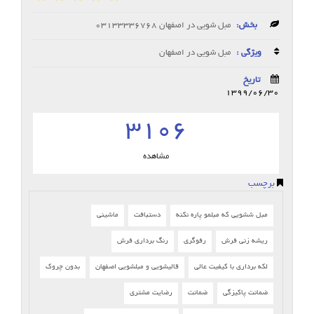
بخش:
مبل شویی در اصفهان 03133336768
ویژگی :
مبل شویی در اصفهان
تاریخ
1399/06/30
3106
مشاهده
برچسب
مبل ششویی که مبلمو پاره نکنه
دستبافت
ماشینی
ریشه زنی فرش
رفوگری
رنگ برداری فرش
لکه برداری با کیفیت عالی
قالیشویی و مبلشویی اصفهان
بدون چروک
ضمانت پاکیزگی
ضمانت
رضایت مشتری