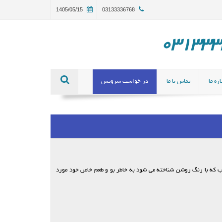
1405/05/15
03133336768
ره ما
تماس با ما
در خواست سرویس
ب که با رنگ روشن شناخته می شود به خاطر بو و طعم خاص خود مورد