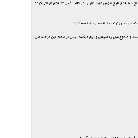
در این قسمت الگوهای تهیه شده از چوب که فرم نهایی خود را پیدا کرده اند ، جهت حک نقوش منبت به مرحله سی ان سی میرسند ، در این مرحله پرسنل متخصص طراح سه بعدی طرح نقوش مورد نظر را در قالب فایل 3 بعدی طراحی کرده
یکنند و بدین ترتیب کلاف مبل ساخته میشود
ه و صطوح مبل را صیقلی و نرم میکنند ، پس از اتمام این مرحله مبل