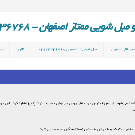
ل شویی ممتاز اصفهان - 03133336768
میر قالی اصفهان
مبل شویی در اصفهان 03133336768
گالری
دربا
ته می شود. از معروف ترین چوب های روس می توان به چوب نراد (کاج) اشاره کرد. این چو
ت.
ب های مستحکم و با دوام و همچنین نسبتاً سنگین محسوب می شود.