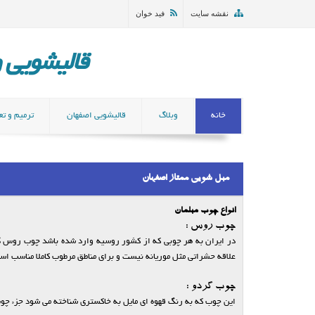
نقشه سایت
فید خوان
قالیشویی و مب
خانه
وبلاگ
قالیشویی اصفهان
ترمیم و تع
مبل شویی ممتاز اصفهان
انواع چوب مبلمان
چوب روس :
در ایران به هر چوبی که از کشور روسیه وارد شده باشد چوب روس گف
علاقه حشراتی مثل موریانه نیست و برای مناطق مرطوب کاملا مناسب اس
چوب گردو :
این چوب که به رنگ قهوه ای مایل به خاکستری شناخته می شود جزء چو