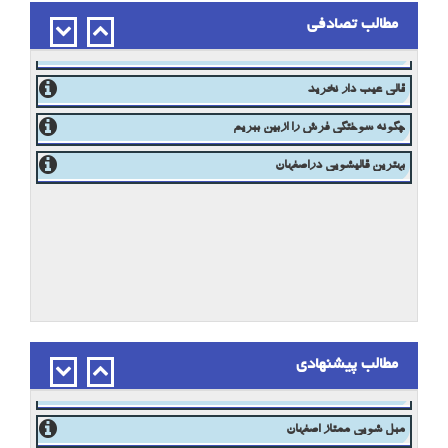
مطالب تصادفی
موضوع شست و شوی فرش و قالی و قالیشویی
در مورد شستشو فرش دستبافت بیشتر بدانید - قالیشویی اصفهان
قالی عیب دار نخرید
چگونه سوختگی فرش را ازبین ببریم
بهترین قالیشویی دراصفهان
قالی کرمان
مطالب پیشنهادی
مبل شویی در اصفهان 03133336768