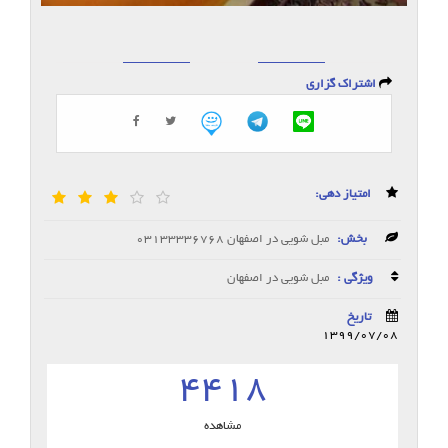
اشتراک گزاری
امتیاز دهی:
بخش:
مبل شویی در اصفهان 03133336768
ویژگی :
مبل شویی در اصفهان
تاریخ
1399/07/08
4418
مشاهده