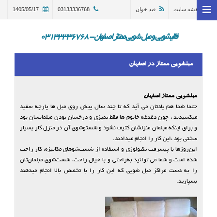
نقشه سایت
فید خوان
03133336768
1405/05/17
خانه
وبلاگ
قالیشویی و مبل شویی ممتاز اصفهان - 03133336768
قالیشویی اصفهان
مبلشویی ممتاز در اصفهان
ترمیم و تعمیر قالی اصفهان
مبل شویی در اصفهان 03133336768
مبلشویی ممتاز اصفهان
حتما شما هم یادتان می آید که تا چند سال پیش روی مبل ها پارچه سفید
گالری
میکشیدند ، چون دغدغه خانوم ها فقط تمیزی و درخشان بودن مبلمانشان بود
و برای اینکه مبلمان منزلشان کثیف نشود و شستوشوی آن در منزل کار بسیار
درباره ما
سختی بود ،این کار را انجام میدادند.
تماس با ما
این‌روزها با پیشرفت تکنولوژی و استفاده از شست‌شوهای مکانیزه، کار راحت
شده است و شما می توانید به‌راحتی و با خیال راحت، شست‌شوی مبلمان‌تان
در خواست سرویس
را به دست مراکز مبل شویی که این کار را با تخصص بالا انجام میدهند
بسپارید.