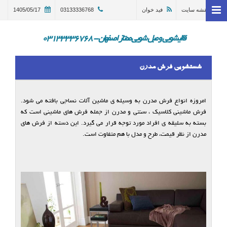
نقشه سایت
فید خوان
03133336768
1405/05/17
خانه
وبلاگ
قالیشویی و مبل شویی ممتاز اصفهان - 03133336768
قالیشویی اصفهان
شستشویی فرش مدرن
ترمیم و تعمیر قالی اصفهان
مبل شویی در اصفهان 03133336768
امروزه انواع فرش مدرن به وسیله ی ماشین آلات نساجی بافته می شود.
فرش ماشینی کلاسیک ، سنتی و مدرن از جمله فرش های ماشینی است که
گالری
بسته به سلیقه ی افراد مورد توجه قرار می گیرد. این دسته از فرش های
مدرن از نظر قیمت، طرح و مدل با هم متفاوت است.
درباره ما
تماس با ما
در خواست سرویس