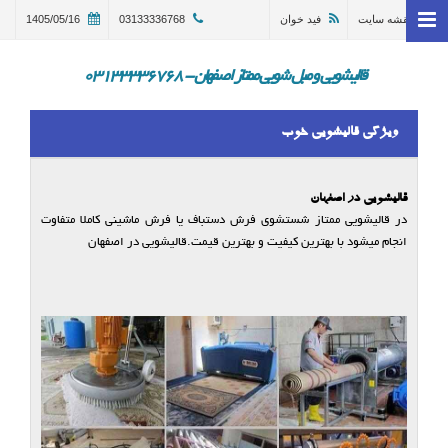
نقشه سایت
فید خوان
03133336768
1405/05/16
خانه
وبلاگ
قالیشویی و مبل شویی ممتاز اصفهان - 03133336768
قالیشویی اصفهان
ویژگی قالیشویی خوب
ترمیم و تعمیر قالی اصفهان
مبل شویی در اصفهان 03133336768
قالیشویی در اصفهان
در قالیشویی ممتاز شستشوی فرش دستباف یا فرش ماشینی کاملا متفاوت
گالری
انجام میشود با بهترین کیفیت و بهترین قیمت.قالیشویی در اصفهان
درباره ما
تماس با ما
در خواست سرویس