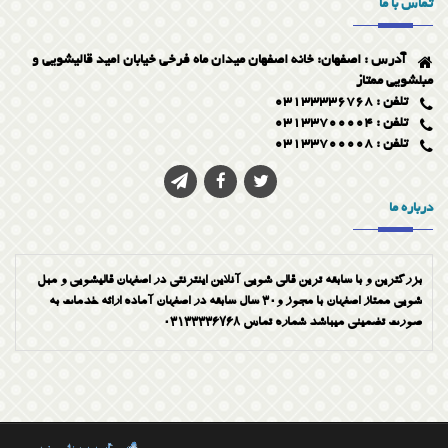
تماس با ما
روی لکه پراکسید هیدروژن بریزید، محلول پراکسید هیدروژن در تماس با
لکه سریعا کف می‌کند. در نهایت کف ایجاد شده را با استفاده از حوله
برداشته و فرش را خشک کنید.
آدرس : اصفهان: خانه اصفهان میدان ماه فرخی خیابان امید قالیشویی و
۷. لکه شیرینی و آب نبات
مبلشویی ممتاز
تلفن : 03133336768
این مشکل زمانی بروز می‌کند که شما بچه کوچک در خانه داشته باشید. در
این صورتْ، جهت رفع مشکل در مرحله اول آبنبات را با کارد آشپزخانه از
تلفن : 03133700004
روی فرش بردارید. سپس با استفاده از یک تکه ابر و مخلوط آب و صابون
تلفن : 03133700008
محل شیرینی را کاملا شستشو دهید. کاملا مطمئن شوید که شیرینی و شکر
موجود در آن را تمیز کرده‌اید، وگرنه محل لکه منبع جذب لکه‌های جدید و در
نهایت سیاه می‌شود. پس از شستشوی ملایم با آب صابون با دستمال تمیز
درباره ما
نقطه مورد نظر را کاملا خشک کنید.
بزرگترین و با سابقه ترین قالی شویی آنلاین اینترنتی در اصفهان قالیشویی و مبل
شویی ممتاز اصفهان با مجوز و30 سال سابقه در اصفهان آماده ارائه خدمات به
صورت تضمینی میباشد شماره تماس 03133336768