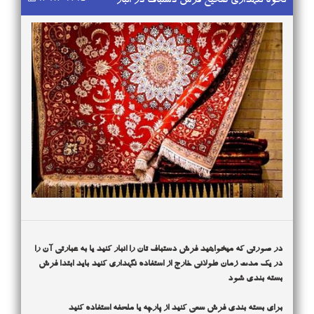
نحوه نگهداری صحیح فرش دستباف در انبار
رفوگری باید فرش مورد نظر را کاملاً گسترده و پشت و روی آن را به
رفوگری باید فرش مورد نظر را کاملاً گسترده و پشت و روی آن را به
رفوگری فرش و قالی های خود را به قالیشویی ممتاز اصفهان بسپارید و
دقت بررسی و نوع و میزان آسیب دیدگی ها را تعیین و یادداشت
دقت بررسی و نوع و میزان آسیب دیدگی ها را تعیین و یادداشت
به صورت حرفه ای تحویل بگیرید.همراه با سرویس دهی به کلیه نقاط
نمائیم.
نمائیم.نام اولین کسی که مبادرت به رفوگری کرده است مثل نام اغلب
اصفهان در سریع ترین زمان ممکن
سازندگان، ناشناس وگمنام مانده است. این نیک مرد هر کسی بوده گمنام
زیسته و گمنام نیز مرده است بدون اینکه خود بداند که به عالم فرش
چه خدمت ذی قیمتی عرضه کرده است و چه بسا هنرمندانی که بعد از
بنا نهادن زیر بنای هنر خود از دنیا رفته اند ودر حال حاضر نام و نشانی
از آنان در هیچ یک از کتاب های تاریخ دیده نمی شود و جا دارد برای
قدردانی از آنان به روان پاکشان درود بفرستیم و با زنده نگه داشتن
هنر آنان از این هنرمندان ناشناخته و ناشناس سپاسگزار ی نمائیم.
در صورتی که میخواهید فرش دستباف تان را انبار کنید یا به عبارتی آن را
در یک مدت زمان طولانی خارج از استفاده نگهداری کنید باید ابتدا فرش
بسته بندی شود
برای بسته بندی فرش سعی کنید از پارچه یا ملحفه استفاده کنید