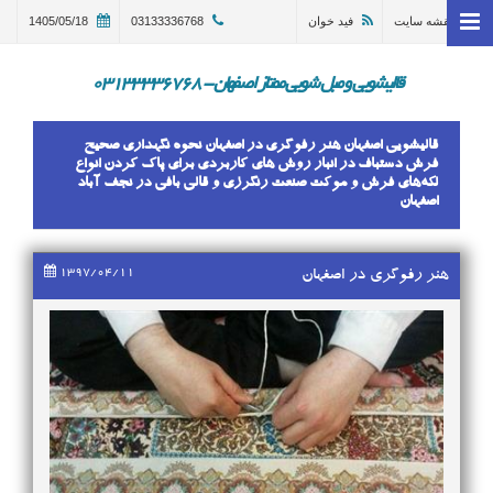
نقشه سایت
فید خوان
03133336768
1405/05/18
خانه
وبلاگ
قالیشویی و مبل شویی ممتاز اصفهان - 03133336768
قالیشویی اصفهان
قالیشویی اصفهان هنر رفوگری در اصفهان نحوه نگهداری صحیح
ترمیم و تعمیر قالی اصفهان
فرش دستباف در انبار روش های کاربردی برای پاک کردن انواع
لکه‌های فرش و موکت صنعت رنگرزی و قالی بافی در نجف آباد
اصفهان
مبل شویی در اصفهان 03133336768
گالری
1397/04/11
هنر رفوگری در اصفهان
درباره ما
تماس با ما
در خواست سرویس