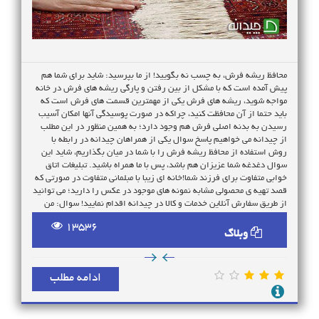
محافظ ریشه فرش، به چسب نه بگویید! از ما بپرسید: شاید برای شما هم
پیش آمده است که با مشکل از بین رفتن و پارگی ریشه های فرش در خانه
مواجه شوید، ریشه های فرش یکی از مهمترین قسمت های فرش است که
باید حتما از آن محافظت کنید، چراکه در صورت پوسیدگی آنها امکان آسیب
رسیدن به بدنه اصلی فرش هم وجود دارد؛ به همین منظور در این مطلب
از چیدانه می خواهیم پاسخ سوال یکی از همراهان چیدانه در رابطه با
روش استفاده از محافظ ریشه فرش را با شما در میان بگذاریم، شاید این
سوال دغدغه شما عزیزان هم باشد، پس با ما همراه باشید. تبلیغات اتاق
خوابی متفاوت برای فرزند شما!خانه ای زیبا با مبلمانی متفاوت در صورتی که
قصد تهیه ی محصولی مشابه نمونه های موجود در عکس را دارید؛ می توانید
از طریق سفارش آنلاین خدمات و کالا در چیدانه اقدام نمایید! سوال: من
قبلا برای مرتب کردن ریشه های فرش ها از چسب پهن استفاده می کردم،
13536
اما وقتی برای شستن به قالیشویی بردم اثر چسب روی فرش ها باقی موند
وبلاگ
امکانش هست روش جایگزینی برای کاور ریشه فرش بهم معرفی کنید؟
پاسخ: بهتر است بدانید یکی از زیبایی های قابل انکار فرش ها ریشه های آن
است، پس بهتر است آنها را به شکل طبیعی خود نگه دارید و یا درصورت
ادامه مطلب
لزوم از روش بافت ریشه فرش و تا کردن ریشه به زیر فرش کمک بگیرید،
اما اگر به سبب جلوگیری از آلوده شدن و نامنظم شدن ریشه های فرش آن
را با چسب مرتب می کنید بهتر است برای محافظت صحیح از محافظ ریشه