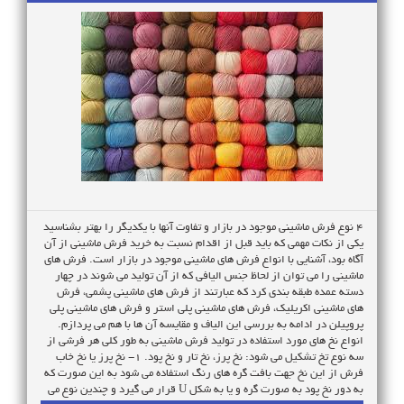
های رایج فرش قم طرح های قالی های قم مانند رنگ های مورد استفاده شان
از تنوع و گستردگی خاصی برخوردار هستند. نقشه های قالی های قدیمی قم
از طرح هایی مشهور به لچک و ترنج شاه عباسی – محرمات- محرابی و شکارگاه
تشکیل می شدند. این طرح ها که با اقتباس از نقشه فرش های کاشان و
اصفهان تهیه شده بود به سرعت با خلاقیت طراحان قم متحول و سبک
جدیدی در صنعت قالیبافی ایران پدیدار شد. این سبک با ویژگی هایی مانند
طراحی استادانه و هماهنگی نقوش و رنگ آمیزی بدیع و کم نظیر به «سبک
فرش قم» مشهور شد. ویژگی های فرش قم عامل تعیین کننده برای
شناسایی قالی های قم تکنیک کار است؛ زیرا روش کار در این قالی ها کاملاً
منظم و کامل است. اگر به قالی های جدید با کیفیت عالی (مثلا قالی های
کاشان، تهران، کرمان و...) دقیق شویم، در پشت شان به خصوص در
ضخامت پودها، تار یا گره ها، کمی بی نظمی را خواهیم دید که البته قابل
چشم پوشی است. این بی نظمی در قالی های قم مطلقاً وجود ندارد و نظم آنها
به نحوی است که گاهی انسان را به تردید می اندازد تا جایی است که فکر
4 نوع فرش ماشینی موجود در بازار و تفاوت آنها با یکدیگر را بهتر بشناسید
می کند مبادا این قالی با ماشین بافته شده باشد. درواقع می توان گفت قالی
یکی از نکات مهمی که باید قبل از اقدام نسبت به خرید فرش ماشینی از آن
های قم به دلیل ظرافت بسیارشان شهرت دارند. قالی های قم بسیار بادوام
آگاه بود، آشنایی با انواع فرش های ماشینی موجود در بازار است. فرش های
بوده و بیشتر جنبه تزئینی دارند و از بهترین تولیدات قالی های ایران به
ماشینی را می توان از لحاظ جنس الیافی که از آن تولید می شوند در چهار
شمار می روند. چگونه فرش قم را بشناسیم؟ قالی های قم از طریق رنگ
دسته عمده طبقه بندی کرد که عبارتند از فرش های ماشینی پشمی، فرش
های روشن زمینه آن ـ سفید عاجی، کرم و زرد ـ قابل تشخیص هستند که
های ماشینی اکریلیک، فرش های ماشینی پلی استر و فرش های ماشینی پلی
عموماً این زمینه عاری از ترنج ها و لچک هاست؛ هر چند که نقش آنها در
پروپیلن در ادامه به بررسی این الیاف و مقایسه آن ها با هم می پردازم.
موضوعاتی که ارائه می کنند، دارای پاره ای نااستواری ها و تغییرپذیری
انواع نخ های مورد استفاده در تولید فرش ماشینی به طور کلی هر فرشی از
هاست ولی در اکثر موارد معرف دو نوع نقش است؛ یکی سرو کوچک استلیزه
سه نوع تخ تشکیل می شود: نخ پرز، نخ تار و نخ پود. 1- نخ پرز يا نخ خاب
شده؛ یعنی بته که گاهی مواقع به اشتباه به آن نقش کاشمر می گویند و
فرش از این نخ جهت بافت گره هاي رنگ استفاده مي شود به این صورت كه
دیگری نقش ظن السلطانی که این نقش عبارت است از گلدان مملو از گلی
به دور نخ پود به صورت گره و يا به شكل U قرار مي گيرد و چندين نوع مي
که پرندگان کوچک و زیبایی در بالای آن پرواز می کنند. فرش کاشان طرح های