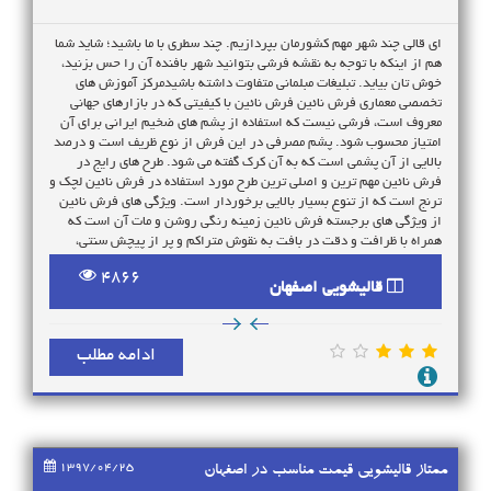
ای قالی چند شهر مهم کشورمان بپردازیم. چند سطری با ما باشید؛ شاید شما
هم از اینکه با توجه به نقشه فرشی بتوانید شهر بافنده آن را حس بزنید،
خوش تان بیاید. تبلیغات مبلمانی متفاوت داشته باشیدمرکز آموزش های
تخصصی معماری فرش نائین فرش نائین با کیفیتی که در بازارهای جهانی
معروف است، فرشی نیست که استفاده از پشم های ضخیم ایرانی برای آن
امتیاز محسوب شود. پشم مصرفی در این فرش از نوع ظریف است و درصد
بالایی از آن پشمی است که به آن کرک گفته می شود. طرح های رایج در
فرش نائین مهم ترین و اصلی ترین طرح مورد استفاده در فرش نائین لچک و
ترنج است که از تنوع بسیار بالایی برخوردار است. ویژگی های فرش نائین
از ویژگی های برجسته فرش نائین زمینه رنگی روشن و مات آن است که
همراه با ظرافت و دقت در بافت به نقوش متراکم و پر از پیچش سنتی،
آرامشی شگفت انگیز می بخشد. همچنین برخلاف بسیاری از مناطق دیگر
4866
کشور، فرش نائین از ابعاد خاصی تبعیت نمی کند و در اندازه های بسیار
قالیشویی اصفهان
متنوعی تولید می شود. چگونه فرش نائین را بشناسیم؟ فرش هایی که برای
مصرف خانواده ها به کار می رود، ساختاری محکم و پرزهایی بلند دارد تا برای
زیر پای افراد دوام بیشتری داشته باشند و چون فرش های نائین پرزهای
ادامه مطلب
کوتاهی دارند و بیشتر رنگ های روشن در آنها به کار رفته، کمتر مورد
مصرف خانواده هاست و اکثرا برای تزئین به کار می روند. فرش قم قالی
های قم ابتدا با استفاده از پشم های نه چندان ظریف وارد بازار می شدند
ولی در طول زمان هنرمندان قالیباف قمی تحول قالیبافی را به حد تکامل
رساندند و با مهارت و توانایی خاص مبادرت به بافت فرش های تمام ابریشم
با رجشمار بسیار بالا کردند. قالی های نفیسی که به این ترتیب و با این نخ
1397/04/25
ممتاز قالیشویی قیمت مناسب در اصفهان
های ظریف ابریشمی به بازار راه یافتند به «گل ابریشم» معروف شدند. طرح