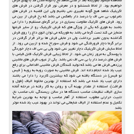
مشاهده میشود بطوریکه بعد از مدتی شاهد کج یا کوتاه شدن قد یا پهنای فرش
خواهیم بود. از لحاظ شستشو و در معرض نور قرار گرفتن در فرش های
اکریلیک شاهد هیچ گونه تغییری نمی باشیم ولی این قضیه در فرش های
نامرغوب بی سی اف یا درصد دار بالعکس می باشد که رخ فرش از بین می
رود. فرش های اکرلیک مقاومت بسیاری در برابر گرمای مستقیم را دارا می
باشند به طوری که یکی از ویژگی های که فرش اکریلیک رو از سایر فرشها
متمایز می کند تست گرما می باشد به طوریکه می توان اتوی داغ را روی فرش
گذاشته بدون تغییر برداشت ولی در مابقی فرش ها براثر قرار گرفتن در
برابر گرما دچار فرورفتگی می شود و فرش سوراخ شده و ازبین می رود. از
لحاظ سایش فرش اکریلیک دچار تغییر نمی شود ولی بی سی اف دچار خوردگی
یا پوسدگی به مرور زمان می شود. از لحاظ زیبایی فرش اکرلیک قابل قیاس با
فرش های درصد دار یا بی سی اف نمی باشد. یکی از عیوب فرش های ماشینی
پرزدهی فرش ها می باشد که تولید کنندگان فرش ماشینی اقداماتی برای رفع
عیب یاد شده انجام داده اند. فرش ماشینی به صورت رویه به رویه ( فیس
تو فیس) در دستگاه بافته می شود که بیشترین کاربرد را دارا می باشند
دارای عیب یاد شده می باشد که استفاده از بهترین مخلوط الیاف (طول و
ظرافت)، استفاده از مقدار بهینه آب و روغن به کار رفته در مرحله آماده
سازی الیاف، تنظیمات مناسب دستگاه ها در سالن ریسندگی، تاب مناسب نخ،
تثبیت حرارتی مطلوب، استفاده از آهار مناسب و توجه به بهترین شرایط
تکمیل و عدم استفاده از الیاف ضایعاتی می تواند در بهبود عیب یاد شده موثر
باشد