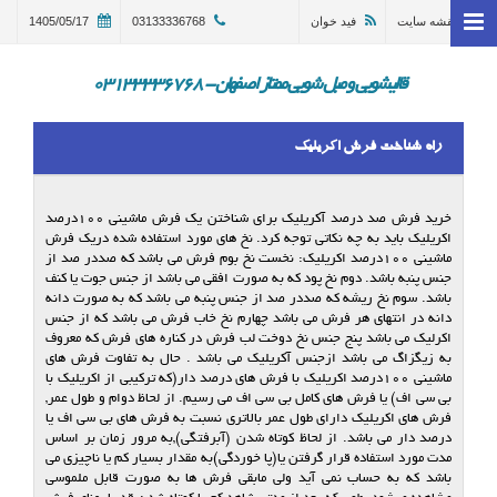
نقشه سایت
فید خوان
03133336768
1405/05/17
خانه
وبلاگ
قالیشویی و مبل شویی ممتاز اصفهان - 03133336768
قالیشویی اصفهان
راه شناخت فرش اکریلیک
ترمیم و تعمیر قالی اصفهان
مبل شویی در اصفهان 03133336768
خرید فرش صد درصد آکریلیک برای شناختن یک فرش ماشینی ۱۰۰درصد
اکریلیک باید به چه نکاتی توجه کرد. نخ های مورد استفاده شده دریک فرش
گالری
ماشینی ۱۰۰درصد اکریلیک: نخست نخ بوم فرش می باشد که صددر صد از
جنس پنبه باشد. دوم نخ پود که به صورت افقی می باشد از جنس جوت یا کنف
درباره ما
باشد. سوم نخ ریشه که صددر صد از جنس پنبه می باشد که به صورت دانه
دانه در انتهای هر فرش می باشد چهارم نخ خاب فرش می باشد که از جنس
اکرلیک می باشد پنج جنس نخ دوخت لب فرش در کناره های فرش که معروف
تماس با ما
به زیگزاگ می باشد ازجنس آکریلیک می باشد . حال به تفاوت فرش های
ماشینی ۱۰۰درصد اکریلیک با فرش های درصد دار(که ترکیبی از اکریلیک با
در خواست سرویس
بی سی اف) یا فرش های کامل بی سی اف می رسیم. از لحاظ دوام و طول عمر,
فرش های اکریلیک دارای طول عمر بالاتری نسبت به فرش های بی سی اف یا
درصد دار می باشد. از لحاظ کوتاه شدن (آبرفتگی),به مرور زمان بر اساس
مدت مورد استفاده قرار گرفتن یا(پا خوردگی)به مقدار بسیار کم یا ناچیزی می
باشد که به حساب نمی آید ولی مابقی فرش ها به صورت قابل ملموسی