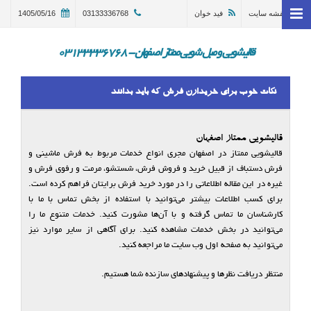
نقشه سایت
فید خوان
03133336768
1405/05/16
خانه
وبلاگ
قالیشویی و مبل شویی ممتاز اصفهان - 03133336768
قالیشویی اصفهان
نکات خوب برای خریدارن فرش که باید بدانند
ترمیم و تعمیر قالی اصفهان
مبل شویی در اصفهان 03133336768
قالیشویی ممتاز اصفهان
قالیشویی ممتاز در اصفهان مجری انواع خدمات مربوط به فرش ماشینی و
گالری
فرش دستباف از قبیل خرید و فروش فرش، شستشو، مرمت و رفوی فرش و
غیره در این مقاله اطلاعاتی را در مورد خرید فرش برایتان فراهم کرده است.
درباره ما
برای کسب اطلاعات بیشتر می‌توانید با استفاده از بخش تماس با ما با
تماس با ما
کارشناسان ما تماس گرفته و با آن‌ها مشورت کنید. خدمات متنوع ما را
می‌توانید در بخش خدمات مشاهده کنید. برای آگاهی از سایر موارد نیز
در خواست سرویس
می‌توانید به صفحه اول وب سایت ما مراجعه کنید.
منتظر دریافت نظرها و پیشنهادهای سازنده شما هستیم.