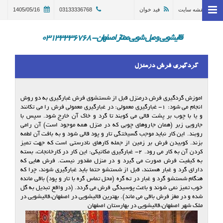
نقشه سایت
فید خوان
03133336768
1405/05/16
خانه
وبلاگ
قالیشویی و مبل شویی ممتاز اصفهان - 03133336768
قالیشویی اصفهان
گردگیری فرش درمنزل
ترمیم و تعمیر قالی اصفهان
مبل شویی در اصفهان 03133336768
اموزش گردگیری فرش درمنزل قبل از شستشوی فرش غبارگیری به دو روش
انجام می شود: ۱- غبارگیری معمولی: در غبارگیری معمولی فرش را می تکانند
گالری
و یا با چوب بر پشت قالی می کوبند تا گرد و خاک آن خارج شود. سپس با
جارویی زبر (همان جاروهای چوبی که در منزل همه موجود است) آن رامی
درباره ما
روبند. این کار نباید موجب گسیختگی تار و پود قالی شود و به بافت آن لطمه
بزند. کوبیدن فرش بر زمین از جمله کارهای نادرستی است که جهت تمیز
کردن آن به کار می رود. ۲- غبارگیری مکانیکی: این کار در کارخانجات، بسته
تماس با ما
به کیفیت فرش صورت می گیرد و در منزل مقدور نیست. فرش هایی که
دارای گرد و غبار هستند، قبل از شستشو حتما باید غبارگیری شوند، چرا که
در خواست سرویس
هنگام شستشو گرد و غبار در ته گره (محل تماس گره با تار و پود) باقی مانده
خوب تمیز نمی شوند و باعث پوسیدگی فرش می گردد. (در واقع تبدیل به گل
شده و در مغز فرش باقی می ماند). بهترین قالیشویی در اصفهان،قالیشویی در
ملک شهر اصفهان،قالیشویی در بهارستان اصفهان