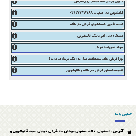
شستشویی فرش مدرن
از بین بردن لکه آب از روی فرش
قالیشویی در اصفهان 03133336768
نکات طلایی شستشوی فرش در خانه
دستگاه تمام اتوماتیک قالیشویی
مواد شوینده فرش
چرا فرش های دستبافت نیاز به رنگ برداری دارد؟
تفاوت شستن فرش در خانه و قالیشویی
ریشه بافی فرش دستبافت
تمیزکردن فرش وموکت
تماس با ما
معجزه ای در شستشوی فرش شما
آدرس : اصفهان: خانه اصفهان میدان ماه فرخی خیابان امید قالیشویی و
ویژگی قالیشویی خوب