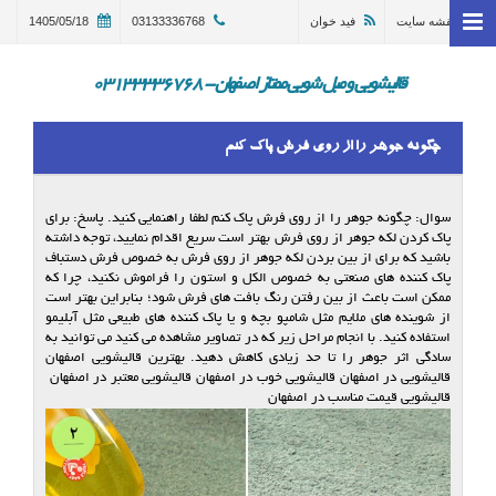
نقشه سایت
فید خوان
03133336768
1405/05/18
خانه
وبلاگ
قالیشویی و مبل شویی ممتاز اصفهان - 03133336768
قالیشویی اصفهان
چگونه جوهر را از روی فرش پاک کنم
ترمیم و تعمیر قالی اصفهان
مبل شویی در اصفهان 03133336768
سوال: چگونه جوهر را از روی فرش پاک کنم لطفا راهنمایی کنید. پاسخ: برای
پاک کردن لکه جوهر از روی فرش بهتر است سریع اقدام نمایید، توجه داشته
گالری
باشید که برای از بین بردن لکه جوهر از روی فرش به خصوص فرش دستباف
پاک کننده های صنعتی به خصوص الکل و استون را فراموش نکنید، چرا که
درباره ما
ممکن است باعث از بین رفتن رنگ بافت های فرش شود؛ بنابراین بهتر است
از شوینده های ملایم مثل شامپو بچه و یا پاک کننده های طبیعی مثل آبلیمو
استفاده کنید. با انجام مراحل زیر که در تصاویر مشاهده می کنید می توانید به
تماس با ما
سادگی اثر جوهر را تا حد زیادی کاهش دهید. بهترین قالیشویی اصفهان
قالیشویی در اصفهان قالیشویی خوب در اصفهان قالیشویی معتبر در اصفهان
در خواست سرویس
قالیشویی قیمت مناسب در اصفهان