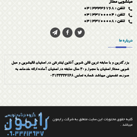
مبلشویی ممتاز
تلفن : 03133336768
تلفن : 03133700004
تلفن : 03133700008
درباره ما
بزرگترین و با سابقه ترین قالی شویی آنلاین اینترنتی در اصفهان قالیشویی و مبل
شویی ممتاز اصفهان با مجوز و30 سال سابقه در اصفهان آماده ارائه خدمات به
صورت تضمینی میباشد شماره تماس 03133336768
کلیه حقوق محتویات این سایت متعلق به شرکت رایمون
میباشد .