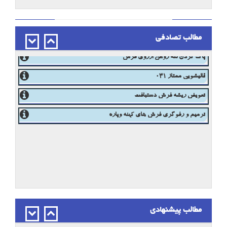
مطالب تصادفی
از بین بردن لکه چربی روی فرش
پاک کردن لکه روغن ازروی فرش
قالیشویی ممتاز 031
تعویض ریشه فرش دستبافت
ترمیم و رفوگری فرش های کهنه وپاره
پاک کردن لکه قطره آهن از روی فرش
مطالب پیشنهادی