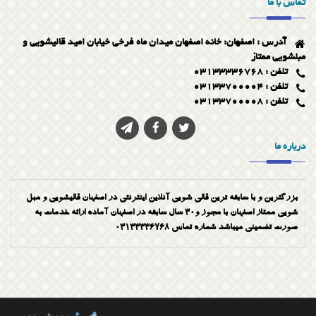
تماس با ما
روی لکه پراکسید هیدروژن بریزید، محلول پراکسید هیدروژن در تماس با
لکه سریعا کف می‌کند. در نهایت کف ایجاد شده را با استفاده از حوله
برداشته و فرش را خشک کنید.
آدرس : اصفهان: خانه اصفهان میدان ماه فرخی خیابان امید قالیشویی و
۷. لکه شیرینی و آب نبات
مبلشویی ممتاز
تلفن : 03133336768
این مشکل زمانی بروز می‌کند که شما بچه کوچک در خانه داشته باشید. در
این صورتْ، جهت رفع مشکل در مرحله اول آبنبات را با کارد آشپزخانه از
تلفن : 03133700004
روی فرش بردارید. سپس با استفاده از یک تکه ابر و مخلوط آب و صابون
تلفن : 03133700008
محل شیرینی را کاملا شستشو دهید. کاملا مطمئن شوید که شیرینی و شکر
موجود در آن را تمیز کرده‌اید، وگرنه محل لکه منبع جذب لکه‌های جدید و در
نهایت سیاه می‌شود. پس از شستشوی ملایم با آب صابون با دستمال تمیز
درباره ما
نقطه مورد نظر را کاملا خشک کنید.
بزرگترین و با سابقه ترین قالی شویی آنلاین اینترنتی در اصفهان قالیشویی و مبل
شویی ممتاز اصفهان با مجوز و30 سال سابقه در اصفهان آماده ارائه خدمات به
صورت تضمینی میباشد شماره تماس 03133336768