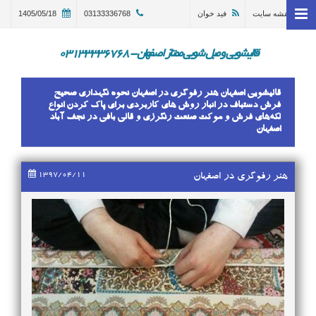
نقشه سایت
فید خوان
03133336768
1405/05/18
خانه
وبلاگ
قالیشویی و مبل شویی ممتاز اصفهان - 03133336768
قالیشویی اصفهان
قالیشویی اصفهان هنر رفوگری در اصفهان نحوه نگهداری صحیح
ترمیم و تعمیر قالی اصفهان
فرش دستباف در انبار روش های کاربردی برای پاک کردن انواع
لکه‌های فرش و موکت صنعت رنگرزی و قالی بافی در نجف آباد
اصفهان
مبل شویی در اصفهان 03133336768
گالری
1397/04/11
هنر رفوگری در اصفهان
درباره ما
تماس با ما
در خواست سرویس