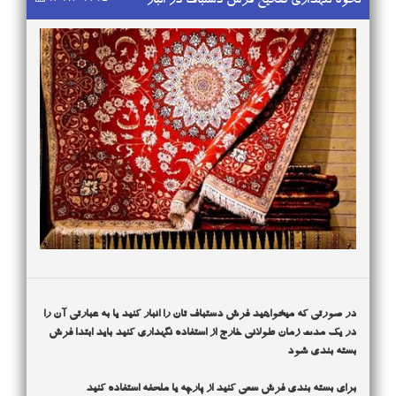
نحوه نگهداری صحیح فرش دستباف در انبار
رفوگری باید فرش مورد نظر را کاملاً گسترده و پشت و روی آن را به
رفوگری باید فرش مورد نظر را کاملاً گسترده و پشت و روی آن را به
رفوگری فرش و قالی های خود را به قالیشویی ممتاز اصفهان بسپارید و
دقت بررسی و نوع و میزان آسیب دیدگی ها را تعیین و یادداشت
دقت بررسی و نوع و میزان آسیب دیدگی ها را تعیین و یادداشت
به صورت حرفه ای تحویل بگیرید.همراه با سرویس دهی به کلیه نقاط
نمائیم.
نمائیم.نام اولین کسی که مبادرت به رفوگری کرده است مثل نام اغلب
اصفهان در سریع ترین زمان ممکن
سازندگان، ناشناس وگمنام مانده است. این نیک مرد هر کسی بوده گمنام
زیسته و گمنام نیز مرده است بدون اینکه خود بداند که به عالم فرش
چه خدمت ذی قیمتی عرضه کرده است و چه بسا هنرمندانی که بعد از
بنا نهادن زیر بنای هنر خود از دنیا رفته اند ودر حال حاضر نام و نشانی
از آنان در هیچ یک از کتاب های تاریخ دیده نمی شود و جا دارد برای
قدردانی از آنان به روان پاکشان درود بفرستیم و با زنده نگه داشتن
هنر آنان از این هنرمندان ناشناخته و ناشناس سپاسگزار ی نمائیم.
در صورتی که میخواهید فرش دستباف تان را انبار کنید یا به عبارتی آن را
در یک مدت زمان طولانی خارج از استفاده نگهداری کنید باید ابتدا فرش
بسته بندی شود
برای بسته بندی فرش سعی کنید از پارچه یا ملحفه استفاده کنید