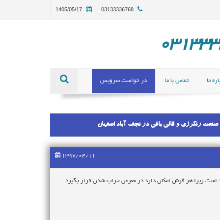
1405/05/17
03133336768
ره ما
تماس با ما
در خواست سرویس
نعت رنگرزی و قالی بافی در نجف آباد اصفهان
1397/04/11
 بود است زیرا هر فرش امکان دارد در معرض خراب شدن قرار بگیرد
ماند، در حقیقت می توان گفت که هنر رفوگری مکمل هنر فرشبافی