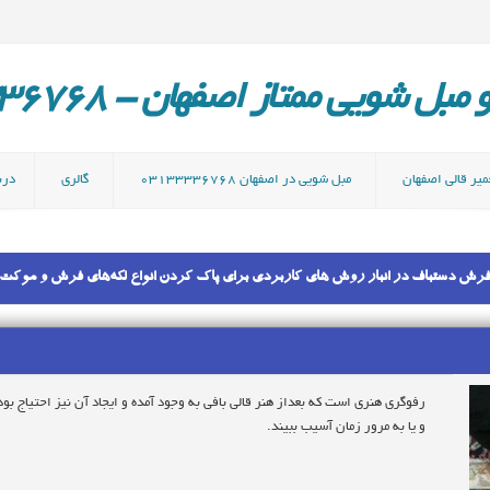
ل شویی ممتاز اصفهان - 03133336768
میر قالی اصفهان
مبل شویی در اصفهان 03133336768
گالری
دربا
فرش دستباف در انبار روش های کاربردی برای پاک کردن انواع لکه‌های فرش و موکت ص
رفوگری هنری است که بعداز هنر قالی بافی به وجود آمده و ایجاد آن نیز احتیاج
و یا به مرور زمان آسیب ببیند.
بنابراین تا زمانی که در سالن و خانه ها فرش وجود دارد رفوگری نیز باقی خواهد 
است.