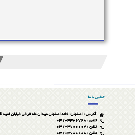
تماس با ما
آدرس : اصفهان: خانه اصفهان میدان ماه فرخی خیابان امید ق
تلفن : 03133336768
تلفن : 03133700004
تلفن : 03133700008