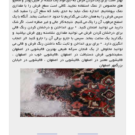
بهتر است برای پاک کردن فرش به جای مواد پاک کننده از قبیل پودر و شامپو
های مخصوص از نمک استفاده نمایید. کافی است سطح فرش را با مقداری
نمک بپوشانیم. اندازه نمک نباید به حدی باشد که سطح آن را سفید کند.
سپس فرش را به همان حالت می گذاریم تا حدود ۱۲ساعت بماند. آنگاه با یک
اسفنج مرطوب آن را پاک می کنیم. نتیجه کار عالی و غیر منظره است. اگر شک
دارید می توانید امتحان کنید. • برق انداختن و درخشان کردن رنگ قالی
برای درخشان کردن فرش می توانید مقداری نشاسته روی فرش بپاشید و
بگذارید یک ساعت بماند. سپس با جارو برقی آن را جارو کنید اثر اعجاب
انگیزی دارد. • برای برق انداخن و ثابت نگه داشتن رنگ فرش و قالی می
توانید مخلوطی از یک فنجان سرکه طبیعی بهترین قالیشویی در اصفهان
،سفیدشویی فرش دستبافت در اصفهان ،قالیشویی خوب در اصفهان ،
قالیشویی معتبر در اصفهان ،قالیشویی در اصفهان ، قالیشویی در خیابان
بزرگمهر اصفهان