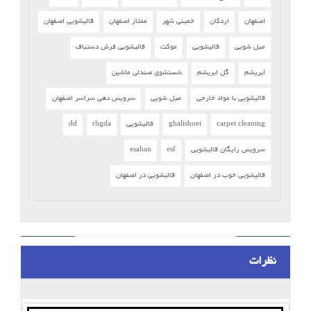
اصفهان
اردکان
خمینی شهر
ممتاز اصفهان
قالیشویی اصفهان
مبل شویی
قالیشویی
موکت
قالیشویی فرش دستباف
ابریشم
گل ابریشم
شستشوی صندلی ماشین
قالیشویی با مواد خارجی
مبل شویی
سرویس دهی سراسر اصفهان
carpet cleaning
ghalishoei
قالیشویی
rhgda
dd
سرویس رایگان قالیشویی
esf
esahan
قالیشویی خوب در اصفهان
قالیشویی در اصفهان
نظرات