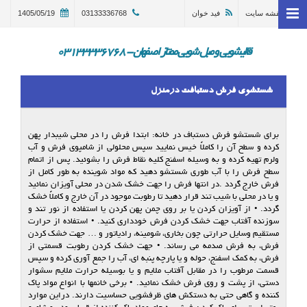
نقشه سایت
فید خوان
03133336768
1405/05/19
خانه
وبلاگ
قالیشویی و مبل شویی ممتاز اصفهان - 03133336768
قالیشویی اصفهان
شستشوی فرش دستبافت درمنزل
ترمیم و تعمیر قالی اصفهان
مبل شویی در اصفهان 03133336768
برای شستشو فرش دستباف در خانه: ابتدا فرش را در محلی شیبدار پهن
کرده و سطح آن را کاملاً خیس نمایید سپس محلولی از شامپوی فرش و آب
گالری
ولرم تهیه کرده و به وسیله اسفنج کلیه نقاط فرش را بشوئید. پس از اتمام
سطح فرش را با آب طوری شستشو دهید که مواد شوینده به طور کامل از
درباره ما
فرش خارج گردد .در انتها فرش را جهت خشک شدن در محلی آویزان نمائید
و یا در محلی با شیب تند قرار دهید تا رطوبت موجود در آن خارج و کاملاً خشک
گردد. • از آویزان کردن یا بر روی چمن پهن کردن یا استفاده از نور تند و
تماس با ما
سوزنده آفتاب جهت خشک کردن فرش خودداری کنید. • استفاده از حرارت
مستقیم وسایل حرارتی چون بخاری، شومینه، رادیاتور و … جهت خشک کردن
در خواست سرویس
فرش، به فرش صدمه می رساند. • جهت خشک کردن رطوبت قسمتی از
فرش، به کمک اسفنج، حوله و یا پارچه پنبه ای، آب را جمع آوری کرده و سپس
قسمت مرطوب را در مقابل آفتاب ملایم و یا بوسیله حرارت ملایم سشوار
دستی، از پشت و روی فرش خشک نمائید. • برخی خانمها با انواع مواد پاک
کننده و گاهی حتی به دستکش های ظرفشویی حساسیت دارند. دراین موارد