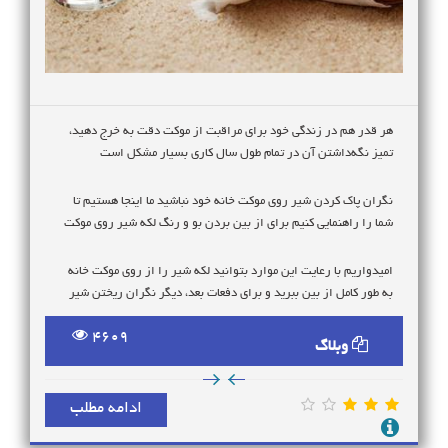
هر قدر هم در زندگی خود برای مراقبت از موکت دقت به خرج دهید،
تمیز نگه‌داشتن آن در تمام طول سال کاری بسیار مشکل است
نگران پاک کردن شیر روی موکت خانه خود نباشید ما اینجا هستیم تا
شما را راهنمایی کنیم برای از بین بردن بو و رنگ لکه شیر روی موکت
خانه خود
امیدواریم با رعایت این موارد بتوانید لکه شیر را از روی موکت خانه
به طور کامل از بین ببرید و برای دفعات بعد، دیگر نگران ریختن شیر
روی موکت خود نباشید.
4609
وبلاگ
ادامه مطلب