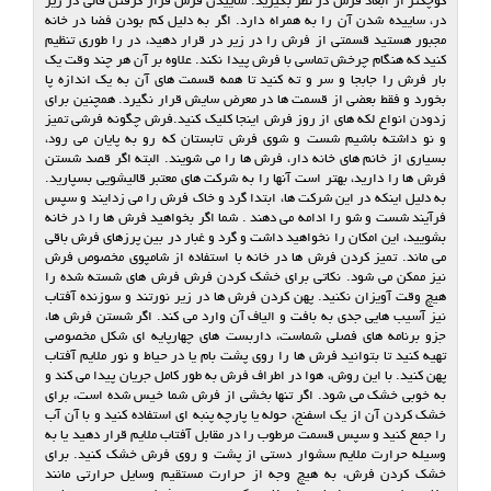
کوچکتر از ابعاد فرش در نظر بگیرید. ساییدن فرش قرار گرفتن قالی در زیر
در، ساییده شدن آن را به همراه دارد. اگر به دلیل کم بودن فضا در خانه
مجبور هستید قسمتی از فرش را در زیر در قرار دهید، در را طوری تنظیم
کنید که هنگام چرخش تماسی با فرش پیدا نکند. علاوه بر آن هر چند وقت یک
بار فرش را جابجا و سر و ته کنید تا همه قسمت های آن به یک اندازه پا
بخورد و فقط بعضی از قسمت ها در معرض سایش قرار نگیرد. همچنین برای
زدودن انواع لکه های از روز فرش اینجا کلیک کنید.فرش چگونه فرشی تمیز
و نو داشته باشیم شست و شوی فرش تابستان که رو به پایان می رود،
بسیاری از خانم های خانه دار، فرش ها را می شویند. البته اگر قصد شستن
فرش ها را دارید، بهتر است آنها را به شرکت های معتبر قالیشویی بسپارید.
به دلیل اینکه در این شرکت ها، ابتدا گرد و خاک فرش را می زدایند و سپس
فرآیند شست و شو را ادامه می دهند . شما اگر بخواهید فرش ها را در خانه
بشویید، این امکان را نخواهید داشت و گرد و غبار در بین پرزهای فرش باقی
می ماند. تمیز کردن فرش ها در خانه با استفاده از شامپوی مخصوص فرش
نیز ممکن می شود. نکاتی برای خشک کردن فرش فرش های شسته شده را
هیچ وقت آویزان نکنید. پهن کردن فرش ها در زیر نورتند و سوزنده آفتاب
نیز آسیب هایی جدی به بافت و الیاف آن وارد می کند. اگر شستن فرش ها،
جزو برنامه های فصلی شماست، داربست های چهارپایه ای شکل مخصوصی
تهیه کنید تا بتوانید فرش ها را روی پشت بام یا در حیاط و نور ملایم آفتاب
پهن کنید. با این روش، هوا در اطراف فرش به طور کامل جریان پیدا می کند و
به خوبی خشک می شود. اگر تنها بخشی از فرش شما خیس شده است، برای
خشک کردن آن از یک اسفنج، حوله یا پارچه پنبه ای استفاده کنید و با آن آب
را جمع کنید و سپس قسمت مرطوب را در مقابل آفتاب ملایم قرار دهید یا به
وسیله حرارت ملایم سشوار دستی از پشت و روی فرش خشک کنید. برای
خشک کردن فرش، به هیچ وجه از حرارت مستقیم وسایل حرارتی مانند