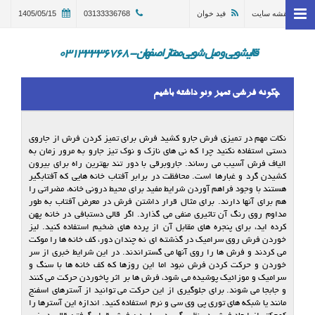
نقشه سایت
فید خوان
03133336768
1405/05/15
خانه
وبلاگ
قالیشویی و مبل شویی ممتاز اصفهان - 03133336768
قالیشویی اصفهان
چگونه فرشی تمیز ونو داشته باشیم
ترمیم و تعمیر قالی اصفهان
مبل شویی در اصفهان 03133336768
نکات مهم در تمیزی فرش جارو کشید فرش برای تمیز کردن فرش از جاروی
دستی استفاده نکنید چرا که نی های نازک و نوک تیز جارو به مرور زمان به
گالری
الیاف فرش آسیب می رساند. جاروبرقی با دور تند بهترین راه برای بیرون
کشیدن گرد و غبارها است. محافظت در برابر آفتاب خانه هایی که آفتابگیر
درباره ما
هستند با وجود فراهم آوردن شرایط مفید برای محیط درونی خانه، مضراتی را
هم برای آنها دارند. برای مثال قرار داشتن فرش در معرض آفتاب به طور
مداوم روی رنگ آن تاثیری منفی می گذارد. اگر قالی دستبافی در خانه پهن
تماس با ما
کرده اید، برای پنجره های مقابل آن از پرده های ضخیم استفاده کنید. لیز
خوردن فرش روی سرامیک در گذشته ای نه چندان دور، کف خانه ها را موکت
در خواست سرویس
می کردند و فرش ها را روی آنها می گستراندند. در این شرایط خبری از سر
خوردن و حرکت کردن فرش نبود اما این روزها که کف خانه ها با سنگ و
سرامیک و موزائیک پوشیده می شود، فرش ها بر اثر پاخوردن حرکت می کنند
و جابجا می شوند. برای جلوگیری از این حرکت می توانید از آسترهای اسفنج
مانند یا شبکه های توری پی وی سی و نرم استفاده کنید. اندازه این آسترها را