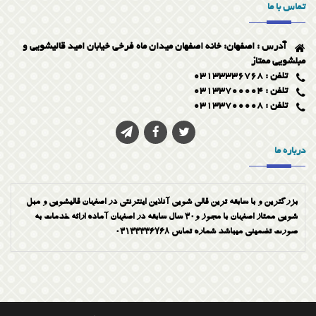
تماس با ما
جارو زدن فرش
آدرس : اصفهان: خانه اصفهان میدان ماه فرخی خیابان امید قالیشویی و
شستشوی فرش با رعایت اصول
مبلشویی ممتاز
تلفن : 03133336768
تلفن : 03133700004
تلفن : 03133700008
درباره ما
بزرگترین و با سابقه ترین قالی شویی آنلاین اینترنتی در اصفهان قالیشویی و مبل
شویی ممتاز اصفهان با مجوز و30 سال سابقه در اصفهان آماده ارائه خدمات به
صورت تضمینی میباشد شماره تماس 03133336768