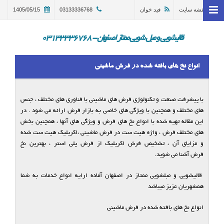
نقشه سایت
فید خوان
03133336768
1405/05/15
خانه
وبلاگ
قالیشویی و مبل شویی ممتاز اصفهان - 03133336768
قالیشویی اصفهان
انواع نخ های بافته شده در فرش ماشینی
ترمیم و تعمیر قالی اصفهان
مبل شویی در اصفهان 03133336768
با پیشرفت صنعت و تکنولوژی فرش های ماشینی با فناوری های مختلف ، جنس
های مختلف و همچنین با ویژگی های خاصی به بازار فرش ارائه می شود . در
گالری
این مقاله تهیه شده با انواع نخ های فرش و ویژگی های آنها ، همچنین بخش
های مختلف فرش ، واژه هیت ست در فرش ماشینی ،اکریلیک هیت ست شده
درباره ما
و مزایای آن ، تشخیص فرش اکریلیک از فرش پلی استر ، بهترین نخ
تماس با ما
فرش آشنا می شوید.
در خواست سرویس
قالیشویی و مبلشویی ممتاز در اصفهان آماده ارایه انواع خدمات به شما
همشهریان عزیز میباشد
انواع نخ های بافته شده در فرش ماشینی