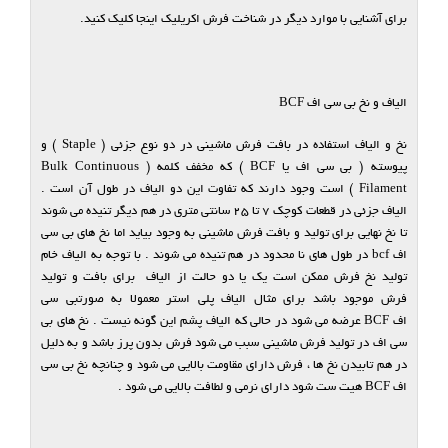
برای آشنایی با موارد دیگر در شناخت فرش اکریلیک اینجا کلیک کنید.
الیاف و نخ بی سی اف BCF
نخ و الیاف استفاده در بافت فرش ماشینی در دو نوع جزئی ( Staple ) و
پیوسته ( بی سی اف یا BCF ) که مخفف کلمه ( Bulk Continuous
Filament ) است وجود دارند که تفاوت این دو الیاف در طول آن است .
الیاف جزئی در قطعات کوچک 7 تا 25 سانتی متری در هم دیگر تنیده می شوند
تا نخ نهایی برای تولید و بافت فرش ماشینی به وجود بیاید اما نخ های بی سی
اف bcf در طول های نا محدود در هم تنیده می شوند . با توجه به الیاف خام
تولید نخ فرش ممکن است یک یا دو حالت از الیاف برای بافت و تولید
فرش موجود باشد برای مثال الیاف پلی استر معمولا به صورتبی سی
اف BCF عرضه می شود در حالی که الیاف پشم این گونه نیست . نخ های بی
سی اف در تولید فرش ماشینی سبب می شود فرش بدون پرز باشد و به دلیل
در هم تابیدن نخ ها ، فرش دارای مقاومت بالایی می شود و چنانچه نخ بی سی
اف BCF هیت ست شود دارای نرمی و لطافت بالایی می شود .