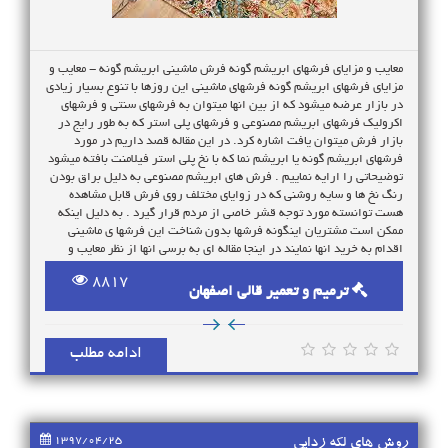
گلدانی و درختی، ستونی ۳۳ پل، برگ چغندری، قاب قرآنی، بته جقه ای، لچک
ترنج کف ساده و هم چنین نقشه های گل فرنگ و گوبلن یا نقشه های شکارگاه
و افشان، بازوبندی، خشتی. به طور کلی قالی های کرمان را می توان به دو
گروه شهری باف و عشایری باف تقسیم کرد که شهر کرمان مهم ترین مرکز
معایب و مزایای فرشهای ابریشم گونه فرش ماشینی ابریشم گونه - معایب و
عرضه قالی های شهری باف و سیرجان مهم ترین مرکز عرضه فرش های
مزایای فرشهای ابریشم گونه فرشهای ماشینی این روزها با تنوع بسیار زیادی
عشایری هستند.
در بازار عرضه میشود که از بین انها میتوان به فرشهای سنتی و فرشهای
اکرولیک فرشهای ابریشم مصنوعی و فرشهای پلی استر که به طور رایج در
بازار فرش میتوان یافت ​اشاره کرد. در این مقاله قصد داریم در مورد
فرشهای ابریشم گونه یا ابریشم نما که با نخ پلی استر فیلامنت بافته میشود
توضیحاتی را ارایه نماییم . فرش های ابریشم مصنوعی به دلیل براق بودن
رنگ نخ ها و سایه روشنی که در زوایای مختلف روی فرش قابل مشاهده
هست توانسته مورد توجه قشر خاصی از مردم قرار گیرد . به دلیل اینکه
ممکن است مشتریان اینگونه فرشها بدون شناخت این فرشها ی ماشینی
اقدام به خرید انها نمایند در اینجا مقاله ای ​به برسی انها از نظر معایب و
مزایا میپردازیم. مزایا فرشهای ابریشم گونه : ضد پرز و حساسیت : این
8817
فرشهای هیچ پرزی از خود نداشته و برای افرادی که با پرز فرش دچار
ترمیم و تعمیر قالی اصفهان
مشکلات ریوی میشوند کاملا توصیه میشود. براق بودن : فرشهای ابریشم نما
به دلیل براق بودن شباهت زیادی به فرشهای دستبافت ابریشم دارد .
معایب فرش ابریشمی : امکان شستشو : فرشهای ابریشم گونه در مقابل
ادامه مطلب
شستشو و رطوبت بسیار ظعیف عمل میکند و برای کسانی که فرشی
میخواهند که چندین سال به عنوان کف پوش در منزل باشد اصلا توصیه
نمیشود . پس از شستشو رنگها ی فرش بسیار کهنه جلوه خواهد کرد. قطر
فرش : فرش های ابریشم گونه بسیار نازک میباشد پس اگر از فرش بیشتر
از مبل استفاده میکنید مناسب نخواهد بود مقاومت کم در مقابل حرارت :
1397/04/25
روش های لکه زدایی
فرشهایی که با نخ پلی استر بافته میشود از قبیل فرشهای ابریشمی .