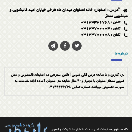
آدرس : اصفهان: خانه اصفهان میدان ماه فرخی خیابان امید قالیشویی و
مبلشویی ممتاز
تلفن : 03133336768
تلفن : 03133700004
تلفن : 03133700008
درباره ما
بزرگترین و با سابقه ترین قالی شویی آنلاین اینترنتی در اصفهان قالیشویی و مبل
شویی ممتاز اصفهان با مجوز و30 سال سابقه در اصفهان آماده ارائه خدمات به
صورت تضمینی میباشد شماره تماس 03133336768
کلیه حقوق محتویات این سایت متعلق به شرکت رایمون