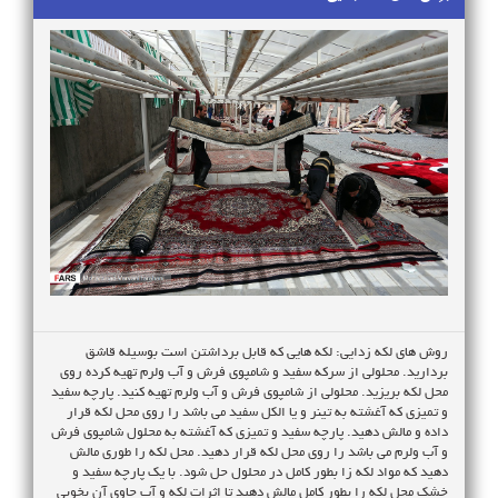
فرشهای بلژیکی​ انواع گلیم فرش ومتال .شنل و شکی در برابر حرارتهای غیر
مستقیم شدید مثل اتوی داغ و قابلمه داغ به سرعت تغییر شکل میدهند و
میسوزد . مقاومت کم در مقابل سایش و فشار: این دسته از فرش مقاومت
کم در مقابل فشارهایی مثل پایه مبل و کمد دارد به طوری که در صورت
فشرده شدن امکان برگشت پذیری به حالت قبل وجود نحواهد داشت . جمع
بندی : با توجه به موارد ذکر شده در بالا اگر از فرش فقط به عنوان تزیین
منزل استفاده میکنید و یا حساسیت بسیار زیادی از نظر ریوی دارید
میتوانید از این فرشها استفاده کنید .پرز در فرشهای اکرولیک به صورت
استاندارد وجود دارد که با توجه به هیت ست شدن نخ فرشها ی امروزه این
پرز به حد اقل رسیده و پس از مدت کوتاهی به صفر خواهد رسید اما
فرشهای ابریشم گونه با توجه به الیاف پلی استری که دارند پرز و موی
اطراف را به خود میگیرند.
روش های لکه زدایی: لکه هایی که قابل برداشتن است بوسیله قاشق
بردارید. محلولی از سرکه سفید و شامپوی فرش و آب ولرم تهیه کرده روی
محل لکه بریزید. محلولی از شامپوی فرش و آب ولرم تهیه کنید. پارچه سفید
و تمیزی که آغشته به تینر و یا الکل سفید می باشد را روی محل لکه قرار
داده و مالش دهید. پارچه سفید و تمیزی که آغشته به محلول شامپوی فرش
و آب ولرم می باشد را روی محل لکه قرار دهید. محل لکه را طوری مالش
دهید که مواد لکه زا بطور کامل در محلول حل شود. با یک پارچه سفید و
خشک محل لکه را بطور کامل مالش دهید تا اثرات لکه و آب حاوی آن بخوبی