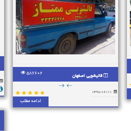
586602
قالیشویی اصفهان
1398/06/11
ادامه مطلب