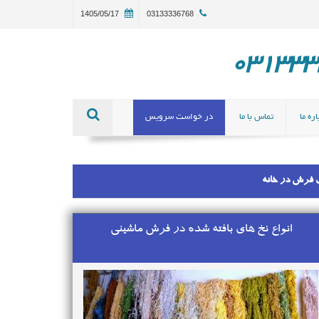
1405/05/17
03133336768
ره ما
تماس با ما
در خواست سرویس
ی فرش در خانه
انواع نخ های بافته شده در فرش ماشینی