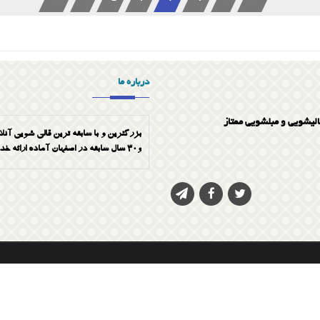
درباره ما
الیشویی و مبلشویی ممتاز
بزرگترین و با سابقه ترین قالی شویی آنلا
و30 سال سابقه در اصفهان آماده ارائه خدمات به صورت تضمینی میباشد شماره تماس 03133336768