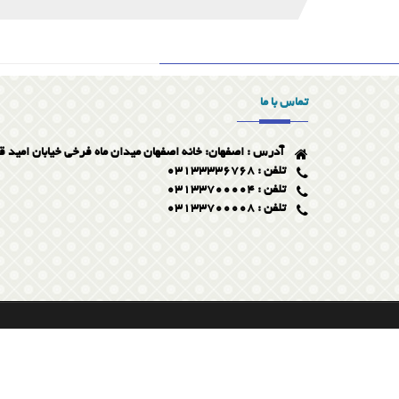
تماس با ما
آدرس : اصفهان: خانه اصفهان میدان ماه فرخی خیابان امید ق
تلفن : 03133336768
تلفن : 03133700004
تلفن : 03133700008
کلیه حقوق محتویات این سایت متعلق به شرکت رایمون میباشد .