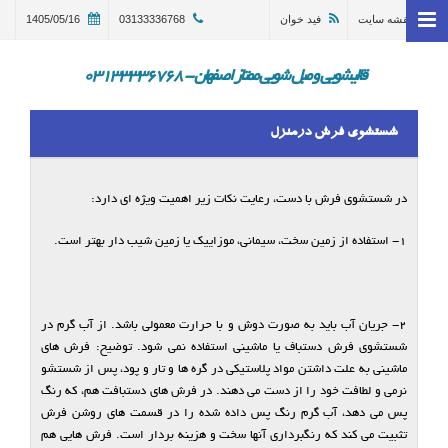
نقشه سایت
فید خوان
03133336768
1405/05/16
خانه
وبلاگ
قالیشویی و مبل شویی ممتاز اصفهان - 03133336768
قالیشویی اصفهان
شستشوی فرش درمنزل
ترمیم و تعمیر قالی اصفهان
مبل شویی در اصفهان 03133336768
در شستشوی فرش با دست، رعایت نکات زیر اهمیت ویژه ای دارد:
گالری
۱- استفاده از زمین سخت، سیمانی، موزاییک یا زمین شیب دار بهتر است.
درباره ما
تماس با ما
۲- جریان آب باید به صورت دوش و با حرارت معمولی باشد. از آب گرم در
شستشوی فرش دستباف یا ماشینی استفاده نمی شود. توضیح: فرش های
در خواست سرویس
ماشینی به علت داشتن مواد پلاستیکی در گره ها و تار و پود، پس از شستشو
نرمی و لطافت خود را از دست می دهند. در فرش های دستبافت هم، که رنگ
پس می دهد، آب گرم رنگ پس داده شده را در قسمت های روشن فرش
تثبیت می کند که رنگبرداری آنها سخت و هزینه بردار است. فرش هایی هم