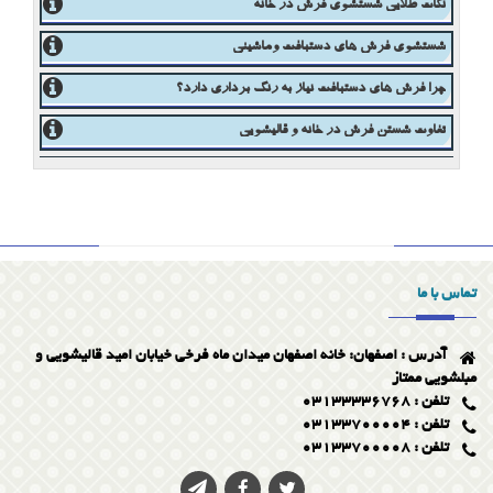
مایع تمیز کننده فرش دستباف
نکات طلایی شستشوی فرش در خانه
شستشوی فرش های دستبافت وماشینی
چرا فرش های دستبافت نیاز به رنگ برداری دارد؟
تفاوت شستن فرش در خانه و قالیشویی
ریشه بافی فرش دستبافت
معجزه ای در شستشوی فرش شما
تماس با ما
تاریخچه فرش ایرانی
آدرس : اصفهان: خانه اصفهان میدان ماه فرخی خیابان امید قالیشویی و
پاک کردن لکه قطره آهن از روی فرش
مبلشویی ممتاز
تلفن : 03133336768
تلفن : 03133700004
تلفن : 03133700008