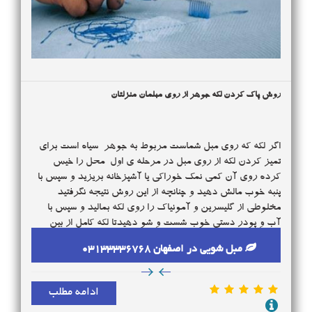
روش پاک کردن لکه جوهر از روی مبلمان منزلتان
اگر لکه که روی مبل شماست مربوط به جوهر سیاه است برای
تمیز کردن لکه از روی مبل در مرحله ی اول محل را خیس
کرده روی آن کمی نمک خوراکی یا آشپزخانه بریزید و سپس با
پنبه خوب مالش دهید و چنانچه از این روش نتیجه نگرفتید
مخلوطی از گلیسرین و آمونیاک را روی لکه بمالید و سپس با
آب و پودر دستی خوب شست و شو دهیدتا لکه کامل از بین
برود . البته می توانیداز آب ژاول هم برای از بین بردن لکه
مبل شویی در اصفهان 03133336768
استفاده کنید.
3105
ادامه مطلب