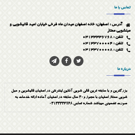
تماس با ما
برای شستشوی مبل در منزل، اداره و محل کار باید مهارت و دانش کافی
از جنس پارچه مبلی، نوع لکه ایجاد شده بر روی مبل و استفاده از ماده
آدرس : اصفهان: خانه اصفهان میدان ماه فرخی خیابان امید قالیشویی و
شوینده مناسب برای از بین بردن لکه را داشته باشید. برخی از لکه ها
مبلشویی ممتاز
خیلی سریع به داخل اسفنج مبل فرو می‌روند و برخی دیگر، فرصت کافی
تلفن : 03133336768
را برای از بین بردنشان به ما می‌دهند. اما اگر برای شستشوی مبل
تلفن : 03133700004
مهارت و فرصت کافی ندارید و یا جنس مبل های شما حساس و گران
تلفن : 03133700008
قیمت هستند، بهتر است این وظیفه را به دست متخصصان مبل شویی
بسپارید اما در صورتی که لکه‌ها و یا آلودگی روی مبل‌ها اندک است و یا
جنس پارچه مبل شما مقاوم می‌باشد و از حساسیت زیادی برخوردار نمی
درباره ما
باشد می‌توانید مبل شویی را در منزل خود انجام دهید. ما یک پیشنهاد
ویژه برای مبل شویی به شما داریم. شرکت معتبرممتاز تمام خدمات مبل
شویی در منزل و...را با استفاده از بهترین متخصصین در کوتاه‌ترین
بزرگترین و با سابقه ترین قالی شویی آنلاین اینترنتی در اصفهان قالیشویی و مبل
زمان و مناسبترین قیمت انجام می‌دهد. حتما به این نکته توجه کنید که
شویی ممتاز اصفهان با مجوز و30 سال سابقه در اصفهان آماده ارائه خدمات به
قیمت مبل شویی در منزل بسیار ارزان و باصرفه‌تر از هزینه کردن
صورت تضمینی میباشد شماره تماس 03133336768
برای خرید یک دست مبل جدید است. همچنین خدمات مبل شویی با
دستگاه بسیار سریع تر از مبل شویی به روش دستی انجام می‌گیرد