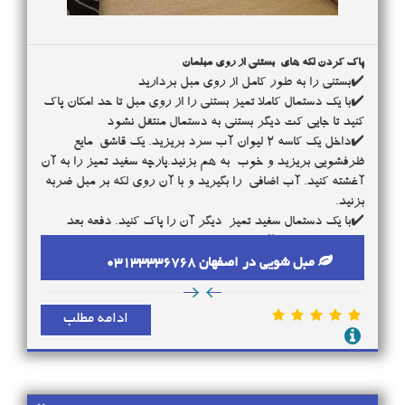
پاک کردن لکه های بستنی از روی مبلمان
✔️بستنی را به طور کامل از روی مبل بردارید
✔️با یک دستمال کاملا تمیز بستنی را از روی مبل تا حد امکان پاک
کنید تا جایی کت دیگر بستنی به دستمال منتقل نشود
✔️داخل یک کاسه ۲ لیوان آب سرد بریزید. یک قاشق مایع
ظرفشویی بریزید و خوب به هم بزنید.پارچه سفید تمیز را به آن
آغشته کنید. آب اضافی را بگیرید و با آن روی لکه بر مبل ضربه
بزنید.
✔️با یک دستمال سفید تمیز دیگر آن را پاک کنید. دفعه بعد
دستمال را به مایع آغشته و سعی کنید لکه را برطرف کنید. سپس
با یک پارچه خشک تا زمان برطرف شدن لکه این کار را ادامه
مبل شویی در اصفهان 03133336768
دهید
3735
✔️محل مورد نظر خود را با پارچه تمیز و آب سرد کاملا تمیز و
ادامه مطلب
حتما با یک پارچه خشک آب اضافی آن را بگیرید.
✔️در صورت باقی ماندن لکه، از لکه‌بر استفاده کنید. مقداری از
آن را با یک پارچه تمیز روی لکه بمالید و با دستمال خشک
رطوبت را بگیرید. با پارچه تمیز و آب سرد روی پارچه کشیده،
سپس در مرحله آخر محل مورد نظر را خشک کنید.