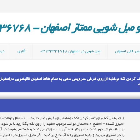
ل شویی ممتاز اصفهان - 03133336768
میر قالی اصفهان
مبل شویی در اصفهان 03133336768
گالری
دربا
شویی اصفهان قالیشویی خوب در اصفهان 03133336768 پاک کردن لکه نوشابه ازروی فرش سرویس دهی به تمام نقاط اصفها
ت
۱ چیزهایی که برای تمیز کردن لکه نوشابه روی فرش نیاز دارید: – دستمال توالت یا
اسپری کننده – اسفنج ۲ دستمال توالت مرطوب سفید را روی لکه بگذاری