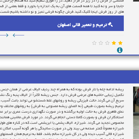
قسمتی از فرش را در زیر در قرار دهید، در را طوری تنظیم کنید که هنگام چرخش تم
جابجا و سر و ته کنید تا همه قسمت های آن به یک اندازه پا بخورد و فقط بعضی از
های از روز فرش اینجا کلیک کنید.فرش چگونه فرشی تمیز و نو داشته باشیم شست و 
خانه دار، فرش ها را می شویند. البته اگر قصد شستن فرش ها را دارید، بهتر است آن
شرکت ها، ابتدا گرد و خاک فرش را می زدایند و سپس فرآیند شست و شو را ادامه می 
ترمیم و تعمیر قالی اصفهان
نخواهید داشت و گرد و غبار در بین پرزهای فرش باقی می ماند. تمیز کردن فرش ها 
برای خشک کردن فرش فرش های شسته شده را هیچ وقت آویزان نکنید. پهن کردن فرش
و الیاف آن وارد می کند. اگر شستن فرش ها، جزو برنامه های فصلی شماست، داربست
روی پشت بام یا در حیاط و نور ملایم آفتاب پهن کنید. با این روش، هوا در اطراف فر
بخشی از فرش شما خیس شده است، برای خشک کردن آن از یک اسفنج، حوله یا پارچه 
مرطوب را در مقابل آفتاب ملایم قرار دهید یا به وسیله حرارت ملایم سشوار دس
از حرارت مستقیم وسایل حرارتی مانند بخاری، شومینه و رادیاتور استفاده نکنید چ
مرتب و تمیز داشته باشیم چگونه فرشی تمیز و نو داشته باشیم استفاده از شامپو ف
می توانید آن را با شامپو فرش تمیز و درخشان کنید . کافی است در یک ظرف آب ولر
این کار لکه های شمع نیز از روی سطح فرش پاک خواهد شد و شما یک فرش تمیز خ
دستی که شستشوی زیاد باعث از بین رفتن آن ها می شود نیز مناسب است.
ریشه ادامه چله یا تار فرش بوده که به همراه چند ردیف الیاف عرضی از همان جنس
تکمیل زیبایی حاشیه های عرضی فرش دارد. جنس ریشه اکثراً از الیاف پنبه رنگ 
سریع آن می گردد.حالت فیزیکی ریشه و روشهای غلط شستشو می تواند باعث آسیب دی
ترمیم ریشه بصورت طبیعی (نه الصاق ریشه مصنوعی به فرش) به روشهای مختلف وجود 
نمای ظاهری فرش به حالت اولیه برگشته و در صورت نگهداری درست عمری برابر ع
استادکاران فرش و بصورت کاملا دستی انجام می گردد. در مورد فرش ماشینی همانند
مخصوص تجدید می گردد. شیرازه، الیاف پشمی یا ابریشمی است که در کناره های طولی
شیرازه معمولاً کمتر صدمه می بیند ولی در صورت سائیدگی یا هر گونه آسیب امکان
شیرازه قالی آسیب دیده ولی در کل شیرازه سالم باشد، فقط به ترمیم همان قسمتها