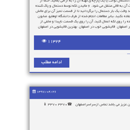
 لکه نوشابه روی فرش اسپری کنید یا بریزید. ۵ سپس توسط دستمال توالت یا یک پارچه ی کهنه آن را به آرامی بمالید، حتما از
دستمال توالت یا پارچه ی سفید استفاده کنید چون اگر دستمال رنگ داشته باشد رنگ آن به قالی منتقل می شود. ۶ مالیدن لکه توسط دستمال و پاک کننده
ند وقت یک بار دستمال را برگردانید تا از قسمت تمیز آن برای مالش
ه نکنید، بنابر مطالعات انجام شده از طرف دانشگاه اوهایو، صابون
ه را روی لکه اعمال کنید، آن را روی یک قسمت ناپیدا و مخفی از
ر اصفهان قالیشویی خوب در اصفهان بهترین قالیشویی در اصفهان
11324
ادامه مطلب
1397/04/26
قالیشویی ممتاز آماده سرویس دهی به تمام نقاط اصفهان درکمترین زمان به همشهریان عزیز می باشد تماس ازسراسراصفهان ☎۳۳۷۰ ۳۳۷۰ 📱