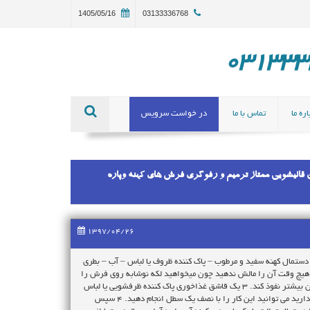
1405/05/16
03133336768
ره ما
تماس با ما
در خواست سرویس
ن قالیشویی دراصفهان قالیشویی ممتاز ترمیم و رفوگری فرش های کهنه وپاره
1397/04/26
 دستمال کهنه سفید و مرطوب – پاک کننده ظروف یا لباس – آب – بطری
د تا تر شود، هیچ وقت آن را مالش ندهید چون میخواهید لکه نوشابه روی فرش را
از الیاف فرش دور کنید، با این کار فقط آن را عمیق تر می کنید و باعث می شوید در آن بیشتر نفوذ کند. ۳ یک قاشق غذاخوری پاک کننده ظرفشویی یا لباس
را در اسپری بریزید و بقیه اسپری را با آب داغ پر کنید. اگر بطری اسپری در اختیار ندارید می توانید این کار را با نصف یک سطل انجام دهید. ۴ سپس