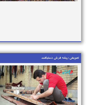
تعویض ریشه فرش دستبافت