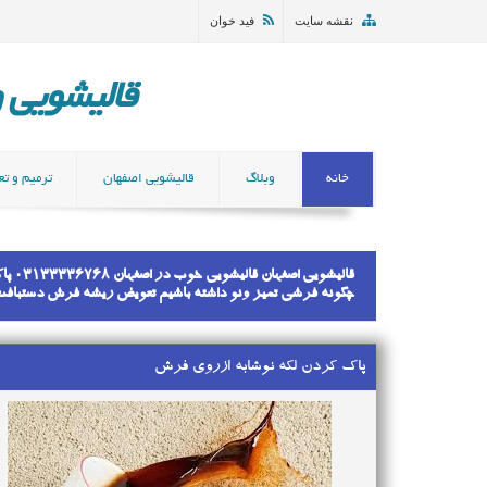
نقشه سایت
فید خوان
قالیشویی و مب
خانه
وبلاگ
قالیشویی اصفهان
ترمیم و تع
قالی
چگونه فرشی تمیز ونو داشته باشیم تعویض ریشه فرش دستباف
پاک کردن لکه نوشابه ازروی فرش