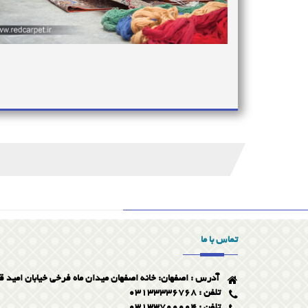
تماس با ما
آدرس : اصفهان: خانه اصفهان میدان ماه فرخی خیابان امید ق
تلفن : 03133336768
تلفن : 03133700004