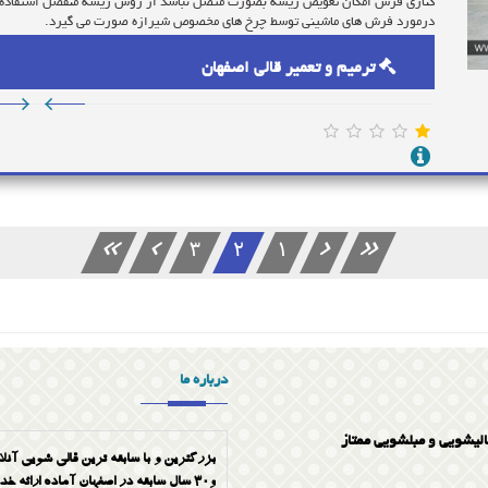
کناری فرش امکان تعویض ریشه بصورت متصل نباشد از روش ریشه منفصل استفاده می
درمورد فرش های ماشینی توسط چرخ های مخصوص شیرازه صورت می گیرد.
ترمیم و تعمیر قالی اصفهان
3
2
1
درباره ما
الیشویی و مبلشویی ممتاز
بزرگترین و با سابقه ترین قالی شویی آنلا
و30 سال سابقه در اصفهان آماده ارائه خدمات به صورت تضمینی میباشد شماره تماس 03133336768