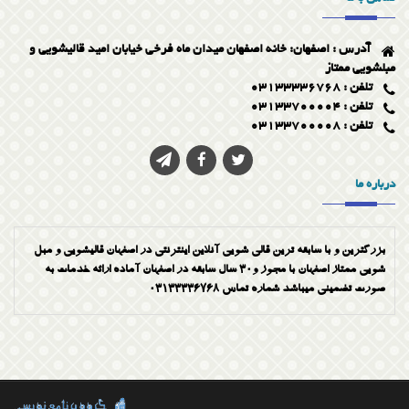
جارو زدن فرش
آدرس : اصفهان: خانه اصفهان میدان ماه فرخی خیابان امید قالیشویی و
شستشوی فرش با رعایت اصول
مبلشویی ممتاز
تلفن : 03133336768
تلفن : 03133700004
تلفن : 03133700008
درباره ما
بزرگترین و با سابقه ترین قالی شویی آنلاین اینترنتی در اصفهان قالیشویی و مبل
شویی ممتاز اصفهان با مجوز و30 سال سابقه در اصفهان آماده ارائه خدمات به
صورت تضمینی میباشد شماره تماس 03133336768