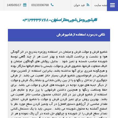
نقشه سایت
فید خوان
03133336768
1405/05/17
خانه
وبلاگ
قالیشویی و مبل شویی ممتاز اصفهان - 03133336768
قالیشویی اصفهان
نکاتی درمورد استفاده ازشامپوفرش
ترمیم و تعمیر قالی اصفهان
مبل شویی در اصفهان 03133336768
شامپو فرش و موكت فرش و مبلمان در استفاده روزمره بتدریج در اثر آلودگی
هوا و نشست و برخاست كثیف شده و بهتر است هر از چند گاهی توسط
گالری
شوینده مناسب شسته و تمیز شود . بدلیل روكش های گوناگون مبلمان و
الیاف متفاوت فرشها، شامپوی فرش و موكت بایستی با تمام الیافها سازگار بوده
درباره ما
و هیچگونه ضرری برای آنها نداشته باشد، بنابراین استفاده از كمترین مواد
شیمیائی در فرمولاسیون شامپو فرش بسیار حائز اهمیت می باشد. از طرفی
جلوگیری از تداخل رنگها و یا از بین رفتن شادابی و نشاط رنگ فرش و موكت
تماس با ما
از دیگر جنبه های مورد توجه در شوینده های فرش و موكت می باشد. برای
حفظ وسلامت رنگها و همچنین داشتن فرشهایی با پرز نرم و ملایم، طرز
در خواست سرویس
استفاده از شامپو فرش نیز در كنار انتخاب محصول مناسب حائز اهمیت می
باشد. بهترین روش برای تمیز كردن فرش و موكت با شامپو فرش، انحلال
مقدار مناسبی از آن(طبق دستورالعمل) در آب وتمیز كردن سطح مورد نظر با
اسفنج آغشته به محلول شوینده می باشد . سپس باید با یك دستمال كتانی
نمدار سطح فرش را از شوینده و چركهای حل شده در آن پاك نموده و هر از