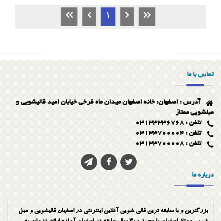
1
نمونه ای دیگر از مقایسه قبل و بعد از شستوشوی مبلمان را در عکس
بالا مشاهده میکنید .
تماس با ما
آدرس : اصفهان: خانه اصفهان میدان ماه فرخی خیابان امید قالیشویی و
مبلشویی ممتاز
تلفن : 03133336768
تلفن : 03133700004
تلفن : 03133700008
درباره ما
بزرگترین و با سابقه ترین قالی شویی آنلاین اینترنتی در اصفهان قالیشویی و مبل