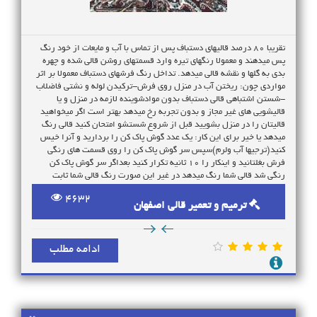
تقریبا 80 درصد قالیهای دستباف پس از تماس با آب و مایعات از خود رنگ
پس میدهند و معمولا رنگهای تیره وارد قسمتهای روشن قالی شده و چهره
بدی به گلها و نقشه قالی میدهد. تداخل رنگ فرشهای دستباف معمولا بر اثر
مواردی چون: ریختن آب در منزل روی فرش-ترکیدن لوله و نشتی فاضلاب
-شستن اشتباهی قالی دستباف بدون موادشوینده لازمه در منزل و یا
قالیشویی های غیر مجاز و بدون تجربه رخ میدهد بهتر است اگر میخواهید
قالیتان را در منزل بشویید قبل از شروع شستشو امتحان کنید قالی رنگ
میدهد یا خیر برای این کار: یک عدد گوش پاک کن را بردارید و آنرا خیس
کنید(ترجیها آب ولرم)سپس سر گوش پاک کن را روی قسمت های رنگی
فرش بغلتانید و اینکار را 10 ثانیه تکرار کنید بعداگر سر گوش پاک کن
رنگی شد قالی شما رنگ میدهد در غیر این صورت رنگ قالی شما ثابت
است. نکته:این آزمایش را روی اکثر رنگهای قالی انجام دهید تا کاملا مطمئن
4632
شوید قالیشویی در کهندژ اصفهان ،بی نظیرترین قالیشویی در
ترمیم و تعمیر قالی اصفهان
اصفهان،حرفه ای ترین قالیشویی در اصفهان ،بهترین قالیشویی در
اصفهان، قالیشویی خوب در اصفهان، قالیشویی در اصفهان
ادامه مطلب