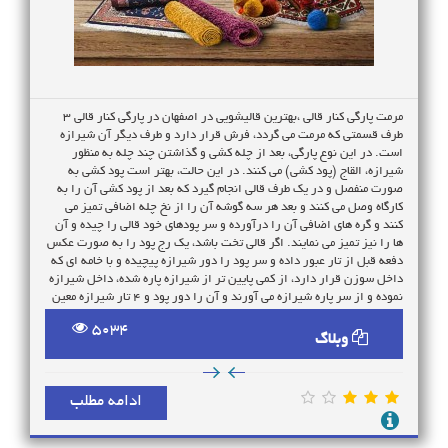
مرمت پارگی کنار قالی ،بهترین قالیشویی در اصفهان در پارگی کنار قالی 3
طرف قسمتی که مرمت می گردد، فرش قرار دارد و طرف دیگر آن شیرازه
است. در این نوع پارگی، بعد از چله کشی و گذاشتن چند چله به منظور
شیرازه، القاج (پود کشی) می کنند. در این حالت، بهتر است پود کشی به
صورت منفصل و در یک طرف قالی انجام گیرد که بعد از پود کشی آن را به
کارگاه وصل می کنند و بعد هر سه گوشه آن را از نخ چله اضافی تمیز می
کنند و گره های اضافی آن را درآورده و سر پودهای خود قالی را چیده و آن
ها را نیز تمیز می نمایند. اگر قالی تخت باشد، یک رج پود را به صورت عکس
دفعه قبل از تار عبور داده و سر پود را دور شیرازه پیچیده و با خامه ای که
داخل سوزن قرار دارد، از کمی پایین تر از شیرازه پاره شده، داخل شیرازه
نموده و از سر پاره شیرازه می آورند و آن را دور پود و 4 تار شیرازه معین
مخصوص بافت شیرازه قالی می پیچانند. اگر قالی لول باشد، بعد از رد کردن
5034
پود کلفت از لا به لای تارها، پود نازک را نیز کشیده و سپس عمل شیرازه
وبلاگ
پیچی را انجام می دهند. در قالی نیم لول نیز دو پود یک اندازه و به صورت
برعکس یکدیگر از میان تارها عبور داده و شیرازه پیچی را انجام می دهند.
عمل مرمت پارگی و از بین رفتن قسمتی از فرش به صورت عرضی
ادامه مطلب
،قالیشویی قیمت مناسب در اصفهان قالی را از پشت بر روی میز پهن نموده،
ابتدا دو قسمت فرش را به صورت جداگانه هستند، یک قسمت را که با میخ
و اگر فرش ریز بافت باشد، با سوزن از عرض بر روی چارچوب بزرگ