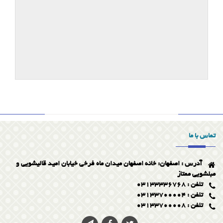
تماس با ما
آدرس : اصفهان: خانه اصفهان میدان ماه فرخی خیابان امید قالیشویی و
مبلشویی ممتاز
تلفن : 03133336768
تلفن : 03133700004
تلفن : 03133700008