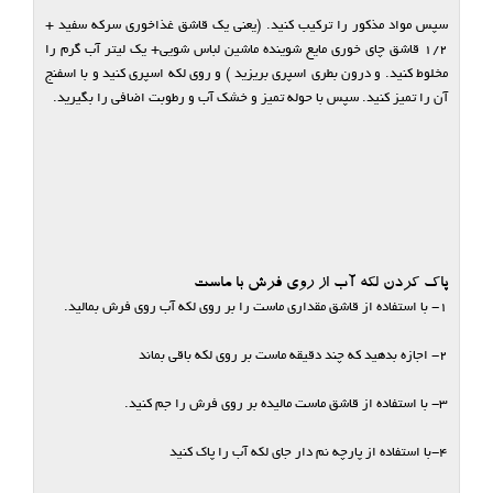
سپس مواد مذکور را ترکیب کنید. (یعنی یک قاشق غذاخوری سرکه سفید +
۱/۲ قاشق چای خوری مایع شوینده ماشین لباس شویی+ یک لیتر آب گرم را
مخلوط کنید. و درون بطری اسپری بریزید ) و روی لکه اسپری کنید و با اسفنج
آن را تمیز کنید. سپس با حوله تمیز و خشک آب و رطوبت اضافی را بگیرید.
پاك كردن لكه آب از روي فرش با ماست
1- با استفاده از قاشق مقداری ماست را بر روی لکه آب روی فرش بمالید.
2- اجازه بدهید که چند دقیقه ماست بر روی لکه باقی بماند
3- با استفاده از قاشق ماست مالیده بر روی فرش را جم کنید.
4-با استفاده از پارچه نم دار جای لکه آب را پاک کنید