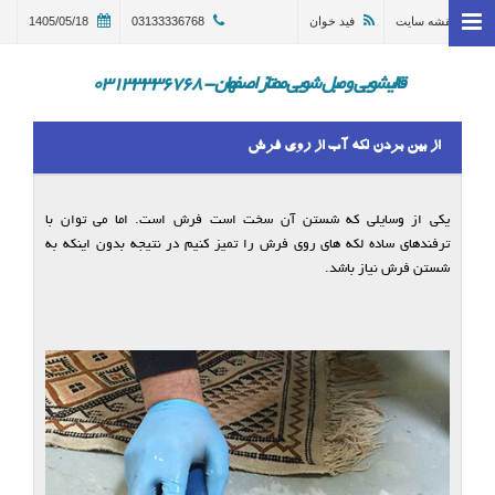
نقشه سایت
فید خوان
03133336768
1405/05/18
خانه
وبلاگ
قالیشویی و مبل شویی ممتاز اصفهان - 03133336768
قالیشویی اصفهان
از بین بردن لکه آب از روی فرش
ترمیم و تعمیر قالی اصفهان
مبل شویی در اصفهان 03133336768
یکی از وسایلی که شستن آن سخت است فرش است. اما می توان با
ترفندهای ساده لکه های روی فرش را تمیز کنیم در نتیجه بدون اینکه به
گالری
شستن فرش نیاز باشد.
درباره ما
تماس با ما
در خواست سرویس