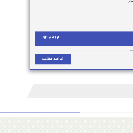
از
3464
ادامه مطلب