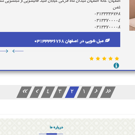
اصفهان: خانه اصفهان میدان ماه فرخی خیابان امید قالیشویی و مبلشویی ممت
تلفن
03133336768
03133700004
03133700008
مبل شویی در اصفهان 03133336768
4
3
2
1
درباره ما