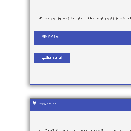
سپارید.
یت شما عزیزان در اولویت ما قرار دارد، ما از به روز ترین دستگاه
ماس گرفته و سفارش خودتان را ثبت کنید تا همکاران ما در
4415
ادامه مطلب
 یک ربع تا نیم ساعت زمان میبرد . در مرحله آخر با استفاده از
وی سطح مبلمان است را جمع میکنند .
1399/07/07