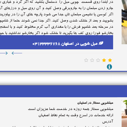
در ابتدا روی قسمت چوبی مبل را دستمال بکشید که اگر گرد و غبا
جارو زدن مبلمان را به جاروبرقی وصل کنید و آن روی مبل و درزهای آن 
اگر کوسن یا نشیمن مبلمان تان جدا می شود پارچه های آن را در بیاورید
بشویید و بعد از خشک شدن وصل کنید. اگر جدا نمی شوند حتما از شامپو
در مرحله بعد شامپو فرش را با مقداری آب گرم مخلوط کنید و با اسفنجی
بخارشو فورا روی کف ها بگیرید تا خشک شود اگر بخارشو نداشتید با حو
روی کف ها بکشید و کف ها را پاک کنید.
مبل شویی در اصفهان 03133336768
از تمیز شدن مبلمانتان اطمینان حاصل کنید اگر تمیز نشده بود دوباره این 
بدهید تا زودتر خشک شوند. مبل هایی که شامپو فرش کشیده اید هرگز در
را به خود جذب می کنند.
مبلشویی ممتاز در اصفهان
مبلشویی ممتاز همه روزه در خدمت شما عزیزان است
ارائه خدمات در اسرع وقت به تمام نقاط اصفهان
آدرس