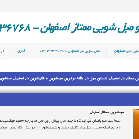
ل شویی ممتاز اصفهان - 03133336768
میر قالی اصفهان
مبل شویی در اصفهان 03133336768
گالری
دربا
مبلشویی ممتاز اصفهان
حتما شما هم یادتان می آید که تا چند سال پیش روی مبل ها پارچه سفید میکشیدند
و برای اینکه مبلمان منزلشان کثیف نشود و شستوشوی آن در منزل کار بسیار سختی ب
این‌روزها با پیشرفت تکنولوژی و استفاده از شست‌شوهای مکانیزه، کار راحت شده