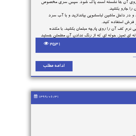
ری روی آن ها نشسته است پاک شود. سپس سری مخصوص
را جارو بکشید.
 و در داخل ماشین لباسشویی بیاندازید و با آب سرد
 فرش استفاده کنید.
 نرم کف آن را روی پارچه مبلمان بکشید، با مکنده
له ای تمیز، حوله ای که از رنگ ندادن آن مطمئن هستید
3531
کار را تکرار کنید، مبل ها را از پشت پنجره در آفتاب قرار
 هوای آزاد قرار ندهید زیرا سریع گرد و غبار و کثیفی
ادامه مطلب
1399/06/31