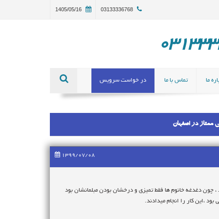
1405/05/16
03133336768
ره ما
تماس با ما
در خواست سرویس
1399/07/08
 ، چون دغدغه خانوم ها فقط تمیزی و درخشان بودن مبلمانشان بود
ود ،این کار را انجام میدادند.
 است و شما می توانید به‌راحتی و با خیال راحت، شست‌شوی