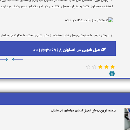
1. روش اول : شستن مبل ها با استفاده از محلول آب ولرم و شامپو است ،به این 
آغشته به محلول کنید و به پارچه مبل بکشید و در آخر یک ابر خیس دیگر بردارید 
2. روش دوم : شستوشوی مبل ها با اسفاده از بخار شوی است ، با بخارشوی مبلمان شما کاملا تمیز میشود
مبل شویی در اصفهان 03133336768
3. روش سوم : سپردن شستوشوی مبلمان به مبلشویی ها که این کار را کاملا تخصصی 
میدهند
از جمله این مراکز، مبل شویی ممتاز در اصفهان است که در سراسر اصفهان همه
راحت ترین روش تمیز کردن مبلمان در منزل