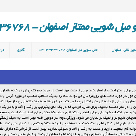
ل شویی ممتاز اصفهان - 03133336768
میر قالی اصفهان
مبل شویی در اصفهان 03133336768
گالری
دربا
نی برای استراحت و آرامش خود برمی گزینید، بهتراست در مورد نوع کف پوش در خانه مقداری 
طور در مورد عادت های روزمره تان می تواند شما را به یک انتخاب مناسب در مورد فرش با 
ش و راحتی از پا به کل بدن انتقال پیدا می کند. در این مقاله به چند نکته می پردازیم تا ا
ن را در نظر داشته باشید. برای مثال، فرشی که در یک اتاق پذیرایی پر رفت و آمد و یا در یک ا
گرد و غبار انتخاب شود ولی برای فضایی مانند اتاق خواب که مکانی برای استراحت است و هم
چنان ملایم تر و لطیف تر نمایان می شود. ویژگی دوم: در دومین قدم بهتر است به سبک زندگی 
ت از طرح ها و نقش هایی استفاده کنید که شلوغ و تیره هستند و کثیفی را نمایان نمی کنند. ب
نواده کم جمعیت دارید و عادت به رفت و آمد و شلوغی ندارید بهتر است از فرشی که دارای ن
 به شکلاتی به سادگی لکه های روشن و یا دوده ها را نمایان می کنند و فرش هایی که دارای رن