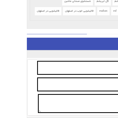
شم
گل ابریشم
شستشوی صندلی ماشین
esf
esahan
قالیشویی خوب در اصفهان
قالیشویی در اصفهان