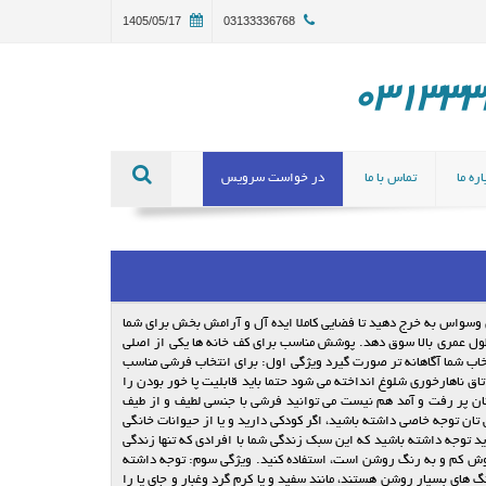
1405/05/17
03133336768
ره ما
تماس با ما
در خواست سرویس
وسواس به خرج دهید تا فضایی کاملا ایده آل و آرامش بخش برای شما
طول عمری بالا سوق دهد. پوشش مناسب برای کف خانه ها یکی از اصلی
نتخاب شما آگاهانه تر صورت گیرد ویژگی اول: برای انتخاب فرشی مناسب
تاق ناهارخوری شلوغ انداخته می شود حتما باید قابلیت پا خور بودن را
چنان پر رفت و آمد هم نیست می توانید فرشی با جنسی لطیف و از طیف
تان توجه خاصی داشته باشید، اگر کودکی دارید و یا از حیوانات خانگی
اید توجه داشته باشید که این سبک زندگی شما با افرادی که تنها زندگی
قوش کم و به رنگ روشن است، استفاده کنید. ویژگی سوم: توجه داشته
گ های بسیار روشن هستند، مانند سفید و یا کرم گرد وغبار و جای پا را